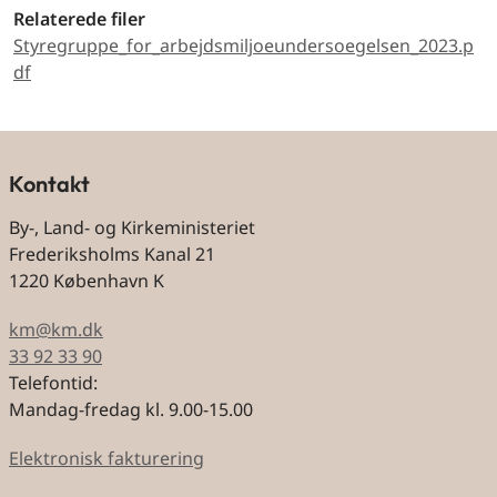
Relaterede filer
Styregruppe_for_arbejdsmiljoeundersoegelsen_2023.p
df
Kontakt
By-, Land- og Kirkeministeriet
Frederiksholms Kanal 21
1220 København K
km@km.dk
33 92 33 90
Telefontid:
Mandag-fredag kl. 9.00-15.00
Elektronisk fakturering