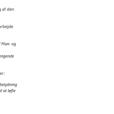
g af den
arbejde
 Plan- og
hængende
er:
 betydning
 at løfte