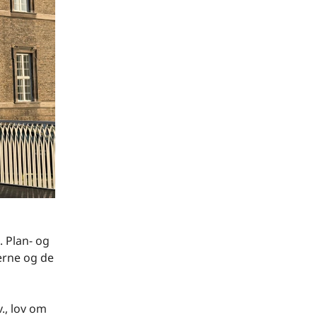
 Plan- og
terne og de
., lov om