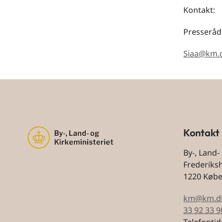
Kontakt:
Presseråd
Siaa@km.
Kontakt
By-, Land-
Frederiks
1220 Køb
km@km.d
33 92 33 9
Telefontid