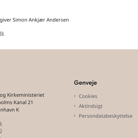
giver Simon Ankjær Andersen
dk
Genveje
 og Kirkeministeriet
Cookies
holms Kanal 21
Aktindsigt
enhavn K
Persondatabeskyttelse
k
0
: