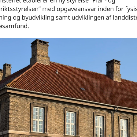
isteriet etablerer en ny styrelse ”Plan- og
riktsstyrelsen” med opgaveansvar inden for fysi
ing og byudvikling samt udviklingen af landdistr
øsamfund.