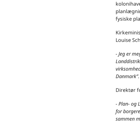
kolonihave
planlægnin
fysiske pl
Kirkeminis
Louise Sch
- Jeg er me
Landdistrik
virksomhed
Danmark”.
Direktør f
- Plan- og 
for borgere
sammen me