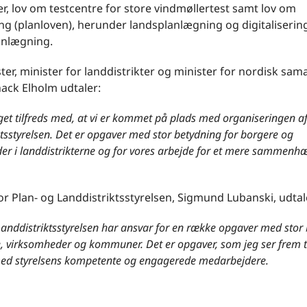
r, lov om testcentre for store vindmøllertest samt lov om
g (planloven), herunder landsplanlægning og digitaliserin
anlægning.
ter, minister for landdistrikter og minister for nordisk sam
ack Elholm udtaler:
get tilfreds med, at vi er kommet på plads med organiseringen af
tsstyrelsen. Det er opgaver med stor betydning for borgere og
er i landdistrikterne og for vores arbejde for et mere sammen
or Plan- og Landdistriktsstyrelsen, Sigmund Lubanski, udtal
Landdistriktsstyrelsen har ansvar for en række opgaver med stor
, virksomheder og kommuner. Det er opgaver, som jeg ser frem til
d styrelsens kompetente og engagerede medarbejdere.