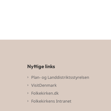
Nyttige links
Plan- og Landdistriktsstyrelsen
VisitDenmark
Folkekirken.dk
Folkekirkens Intranet