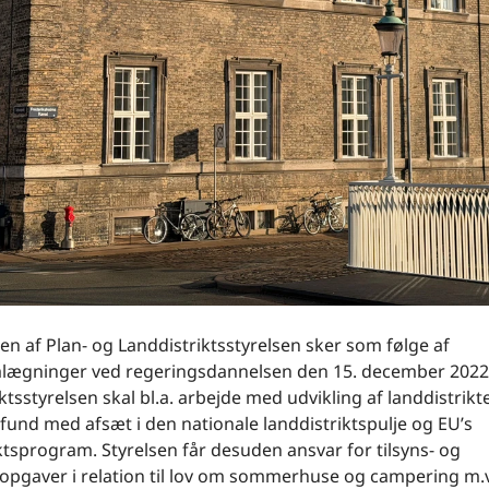
en af Plan- og Landdistriktsstyrelsen sker som følge af
lægninger ved regeringsdannelsen den 15. december 2022.
ktsstyrelsen skal bl.a. arbejde med udvikling af landdistrik
und med afsæt i den nationale landdistriktspulje og EU’s
ktsprogram. Styrelsen får desuden ansvar for tilsyns- og
opgaver i relation til lov om sommerhuse og campering m.v