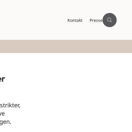
Kontakt
Presse
er
trikter,
ye
gen.