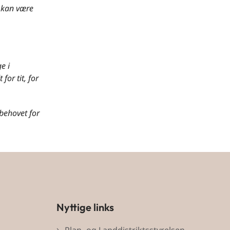
t kan være
e i
or tit, for
 behovet for
Nyttige links
Plan- og Landdistriktsstyrelsen