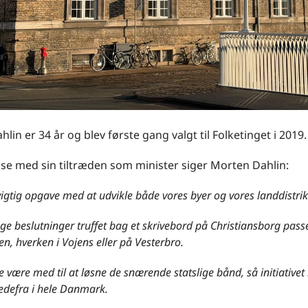
lin er 34 år og blev første gang valgt til Folketinget i 2019.
lse med sin tiltræden som minister siger Morten Dahlin:
vigtig opgave med at udvikle både vores byer og vores landdistrik
ge beslutninger truffet bag et skrivebord på Christiansborg passer
en, hverken i Vojens eller på Vesterbro.
ne være med til at løsne de snærende statslige bånd, så initiativet
edefra i hele Danmark.