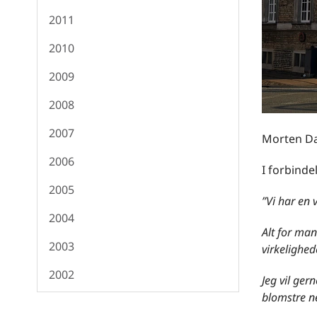
2011
2010
2009
2008
2007
Morten Dah
2006
I forbinde
2005
”Vi har en 
2004
Alt for man
2003
virkelighed
2002
Jeg vil ger
blomstre n