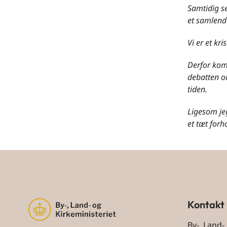
Samtidig se
et samlende
Vi er et kri
Derfor komm
debatten om
tiden.
Ligesom jeg
et tæt forh
Kontakt
By-, Land-