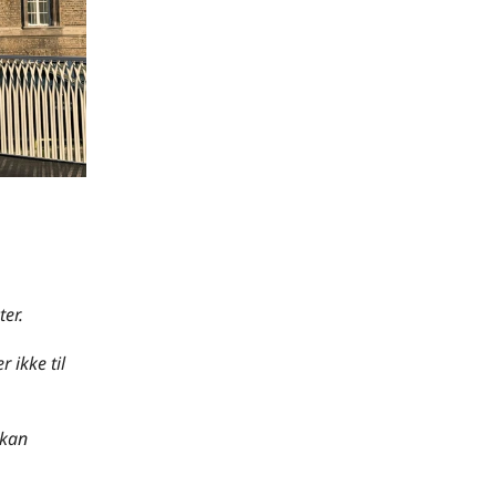
ter.
 ikke til
 kan