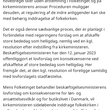
hovedregel sker uden afstemning i Folketinget og på
kirkeministerens ansvar. Proceduren muliggør
desuden, at regulering af de indre anliggender kan ske
med behørig inddragelse af folkekirken.
Det er også denne sædvanlige proces, der er planlagt i
forbindelse med regeringens forslag om at afskaffe
store bededag som helligdag, nemlig ved en kgl.
resolution efter indstilling fra kirkeministeren.
Beskæftigelsesministeren har den 12. januar 2023
offentliggjort et lovforslag om konsekvenserne ved
afskaffelse af store bededag som helligdag. Her
fremgår det, at den kgl. resolution vil foreligge samtidig
med lovforslagets stadfæstelse.
Mens Folketinget behandler beskæftigelsesministerens
lovforslag om konsekvenserne for løn- og
ansættelsesvilkår og for butikslivet i Danmark, vil
kirkeministeren sideløbende inddrage folkekirken i