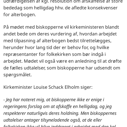
udfærdigelsen af kgl. resolution om afskaffelse af store
bededag som helligdag hhv. de afledte konsekvenser
for alterbogen.
På mødet med biskopperne vil kirkeministeren blandt
andet bede om deres vurdering af, hvordan arbejdet
med tilpasning af alterbogen bedst tilrettelægges,
herunder hvor lang tid der er behov for, og hvilke
repræsentanter for folkekirken som bør indgå i
arbejdet. Mødet vil også være en anledning til at drøfte
de fælles udtalelser, som biskopperne har udsendt om
spørgsmålet.
Kirkeminister Louise Schack Elholm siger:
- Jeg har noteret mig, at biskopperne ikke er enige i
regeringens forslag om at afskaffe en helligdag, og jeg
respekterer naturligvis deres holdning. Men biskoppernes
udtalelser antager tilsyneladende også, at de eller
folkekirken ikke vil blive inddraget i arbejdet med den kgl.