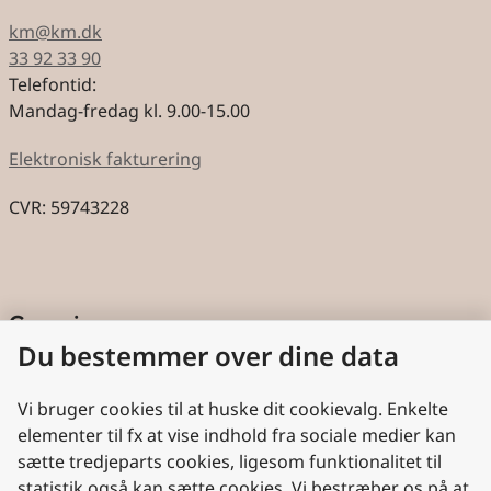
km@km.dk
33 92 33 90
Telefontid:
Mandag-fredag kl. 9.00-15.00
Elektronisk fakturering
CVR: 59743228
Genveje
Du bestemmer over dine data
Cookies
Aktindsigt
Vi bruger cookies til at huske dit cookievalg. Enkelte
elementer til fx at vise indhold fra sociale medier kan
Persondatabeskyttelse
sætte tredjeparts cookies, ligesom funktionalitet til
statistik også kan sætte cookies. Vi bestræber os på at