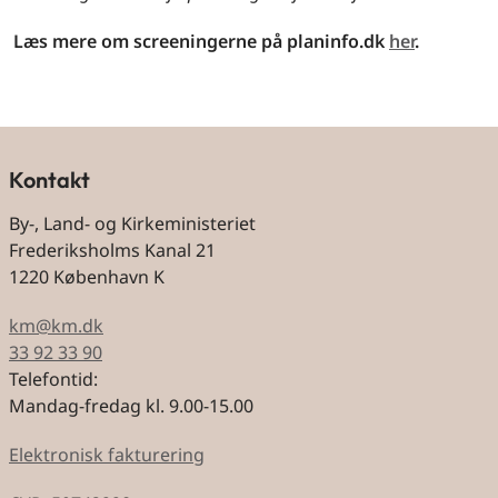
Læs mere om screeningerne på planinfo.dk
her
.
Kontakt
By-, Land- og Kirkeministeriet
Frederiksholms Kanal 21
1220 København K
km@km.dk
33 92 33 90
Telefontid:
Mandag-fredag kl. 9.00-15.00
Elektronisk fakturering