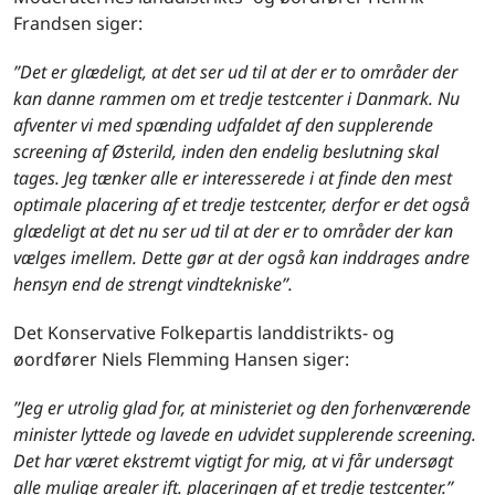
Frandsen siger:
”Det er glædeligt, at det ser ud til at der er to områder der
kan danne rammen om et tredje testcenter i Danmark. Nu
afventer vi med spænding udfaldet af den supplerende
screening af Østerild, inden den endelig beslutning skal
tages. Jeg tænker alle er interesserede i at finde den mest
optimale placering af et tredje testcenter, derfor er det også
glædeligt at det nu ser ud til at der er to områder der kan
vælges imellem. Dette gør at der også kan inddrages andre
hensyn end de strengt vindtekniske”.
Det Konservative Folkepartis landdistrikts- og
øordfører Niels Flemming Hansen siger:
”Jeg er utrolig glad for, at ministeriet og den forhenværende
minister lyttede og lavede en udvidet supplerende screening.
Det har været ekstremt vigtigt for mig, at vi får undersøgt
alle mulige arealer ift. placeringen af et tredje testcenter.”