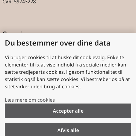
CVR: 59743228
Genveje
Du bestemmer over dine data
Cookies
Aktindsigt
Vi bruger cookies til at huske dit cookievalg. Enkelte
elementer til fx at vise indhold fra sociale medier kan
Persondatabeskyttelse
sætte tredjeparts cookies, ligesom funktionalitet til
statistik også kan sætte cookies. Vi bestræber os på at
Nyttige links
sitet virker uden brug af cookies.
Plan- og Landdistriktsstyrelsen
Læs mere om cookies
VisitDenmark
Accepter alle
Folkekirken.dk
Folkekirkens Intranet
Afvis alle