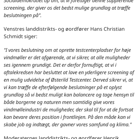
Socialdemokratiet op om, at vi foretager denne supplerende
screening, der giver os det bedst mulige grundlag at træffe
beslutningen på”.
Venstres landdistrikts- og øordfører Hans Christian
Schmidt siger:
"I vores beslutning om at oprette testcenterpladser for høje
vindmøller er det afgørende, at vi sikrer, at alle muligheder
ses igennem grundigt. Det er derfor fornuftigt, at vi i
aftalekredsen har besluttet at lave en yderligere screening af
en mulig udvidelse af Østerild Testcenter. Derved sikrer vi, at
vi kan træffe de efterfølgende beslutninger på et oplyst
grundlag så vi bedst muligt kan balancere og tage hensyn til
både borgerne og naturen men samtidig give vores
vindmølleindustri de muligheder, der skal til for at de fortsat
kan bevare deres position i frontlinjen. På den måde kan vi
skabe job og indtægt, der gavner vores samfund og klima."
Moderaternes landdistrikts- og øordfører Henrik