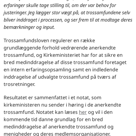
erfaringer skulle tage stilling til, om der var behov for
justeringer. Jeg lægger stor vægt på, at trossamfundene selv
bliver inddraget i processen, og ser frem til at modtage deres
bemærkninger og input.
Trossamfundsloven regulerer en række
grundlæggende forhold vedrørende anerkendte
trossamfund, og Kirkeministeriet har for at sikre en
bred medinddragelse af disse trossamfund foretaget
en intern erfaringsopsamling samt en indledende
inddragelse af udvalgte trossamfund på tværs af
trosretninger.
Resultatet er sammenfattet i et notat, som
kirkeministeren nu sender i høring i de anerkendte
trossamfund. Notatet kan læses
her
og vil i den
kommende tid danne grundlag for en bred
medinddragelse af anerkendte trossamfund og
menigheder og deres medlemsorganisationer.