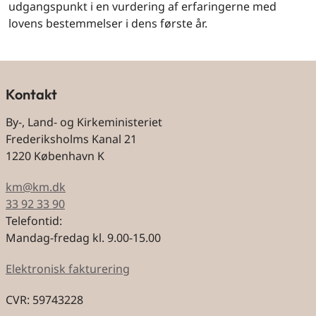
udgangspunkt i en vurdering af erfaringerne med
lovens bestemmelser i dens første år.
Kontakt
By-, Land- og Kirkeministeriet
Frederiksholms Kanal 21
1220 København K
km@km.dk
33 92 33 90
Telefontid:
Mandag-fredag kl. 9.00-15.00
Elektronisk fakturering
CVR: 59743228