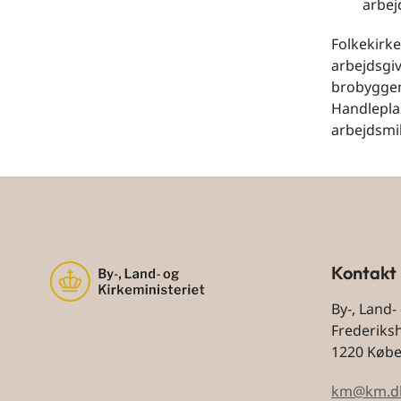
arbej
Folkekirk
arbejdsgiv
brobyggend
Handlepla
arbejdsmil
Kontakt
By-, Land-
Frederiks
1220 Køb
km@km.d