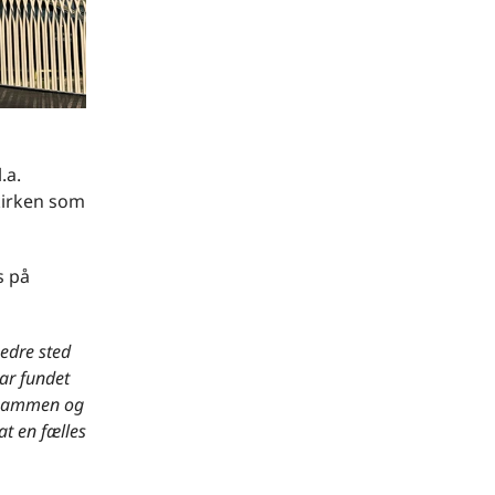
.a.
kirken som
s på
bedre sted
har fundet
r sammen og
at en fælles