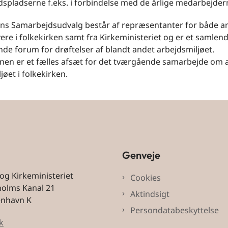
dspladserne f.eks. i forbindelse med de årlige medarbejde
ens Samarbejdsudvalg består af repræsentanter for både a
ere i folkekirken samt fra Kirkeministeriet og er et samlen
e forum for drøftelser af blandt andet arbejdsmiljøet.
nen er et fælles afsæt for det tværgående samarbejde om a
jøet i folkekirken.
Genveje
 og Kirkeministeriet
Cookies
holms Kanal 21
Aktindsigt
enhavn K
Persondatabeskyttelse
k