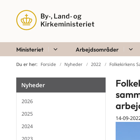
Ministeriet
Arbejdsområder
Du er her:
Forside
Nyheder
2022
Folkekirkens 
Folke
Nyheder
samme
2026
arbej
2025
14-09-202
2024
2023