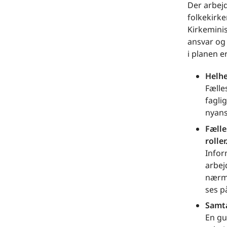
Der arbejd
folkekirke
Kirkeminis
ansvar og 
i planen er
Helhe
Fælle
faglig
nyans
Fælle
roller
Infor
arbej
nærme
ses p
Samta
En gu