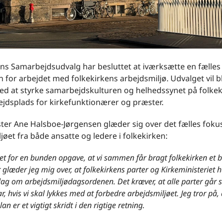
ens Samarbejdsudvalg har besluttet at iværksætte en fælles
 for arbejdet med folkekirkens arbejdsmiljø. Udvalget vil bl
ed at styrke samarbejdskulturen og helhedssynet på folke
ejdsplads for kirkefunktionærer og præster.
ter Ane Halsboe-Jørgensen glæder sig over det fælles foku
jøet fra både ansatte og ledere i folkekirken:
et for en bunden opgave, at vi sammen får bragt folkekirken et 
 glæder jeg mig over, at folkekirkens parter og Kirkeministeriet 
slag om arbejdsmiljødagsordenen. Det kræver, at alle parter gå
r, hvis vi skal lykkes med at forbedre arbejdsmiljøet. Jeg tror på, 
n er et vigtigt skridt i den rigtige retning.