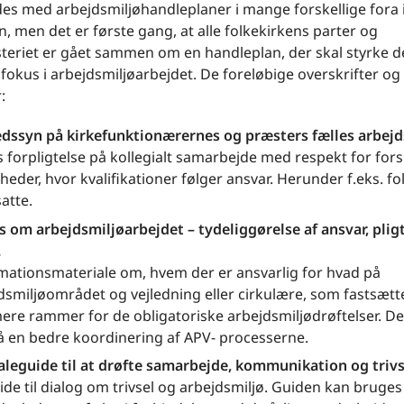
es med arbejdsmiljøhandleplaner i mange forskellige fora 
n, men det er første gang, at alle folkekirkens parter og
teriet er gået sammen om en handleplan, der skal styrke de
fokus i arbejdsmiljøarbejdet. De foreløbige overskrifter og i
:
dssyn på kirkefunktionærernes og præsters fælles arbejd
s forpligtelse på kollegialt samarbejde med respekt for fors
heder, hvor kvalifikationer følger ansvar. Herunder f.eks. fol
atte.
s om arbejdsmiljøarbejdet – tydeliggørelse af ansvar, plig
.
mationsmateriale om, hvem der er ansvarlig for hvad på
dsmiljøområdet og vejledning eller cirkulære, som fastsætt
re rammer for de obligatoriske arbejdsmiljødrøftelser. D
å en bedre koordinering af APV- processerne.
leguide til at drøfte samarbejde, kommunikation og trivs
ide til dialog om trivsel og arbejdsmiljø. Guiden kan bruges