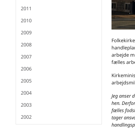
2011
2010
2009
Folkekirk
2008
handleplan
arbejde m
2007
fælles arb
2006
Kirkeminis
2005
arbejdsmil
2004
Jeg anser d
hen. Derfor
2003
fælles fod
2002
tager ansva
handlingspla