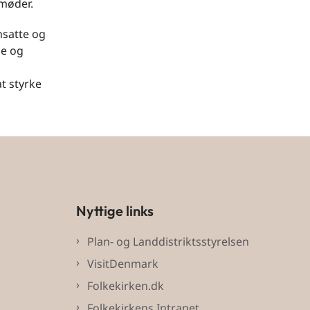
rmøder.
nsatte og
de og
t styrke
Nyttige links
Plan- og Landdistriktsstyrelsen
VisitDenmark
Folkekirken.dk
Folkekirkens Intranet