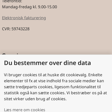
Telefontid:
Mandag-fredag kl. 9.00-15.00
Elektronisk fakturering
CVR: 59743228
Genveje
Du bestemmer over dine data
Cookies
Aktindsigt
Vi bruger cookies til at huske dit cookievalg. Enkelte
elementer til fx at vise indhold fra sociale medier kan
Persondatabeskyttelse
sætte tredjeparts cookies, ligesom funktionalitet til
statistik også kan sætte cookies. Vi bestræber os på at
Nyttige links
sitet virker uden brug af cookies.
Plan- og Landdistriktsstyrelsen
Læs mere om cookies