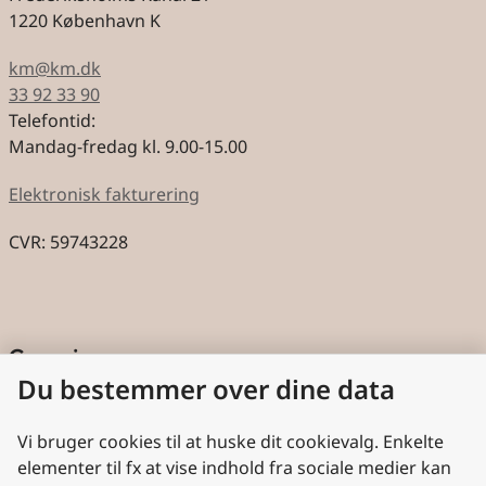
1220 København K
km@km.dk
33 92 33 90
Telefontid:
Mandag-fredag kl. 9.00-15.00
Elektronisk fakturering
CVR: 59743228
Genveje
Du bestemmer over dine data
Cookies
Aktindsigt
Vi bruger cookies til at huske dit cookievalg. Enkelte
elementer til fx at vise indhold fra sociale medier kan
Persondatabeskyttelse