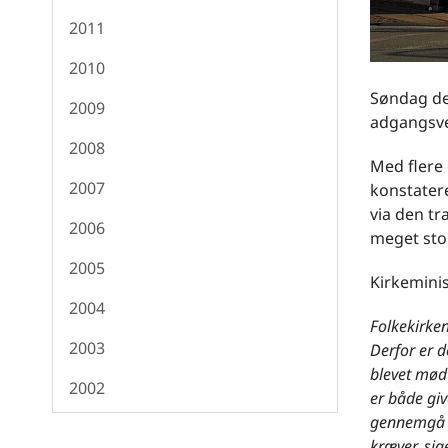
2011
2010
Søndag den
2009
adgangsvej
2008
Med flere
2007
konstatere
via den tr
2006
meget stor
2005
Kirkemini
2004
Folkekirke
2003
Derfor er d
blevet mødt
2002
er både giv
gennemgå d
kræver, si