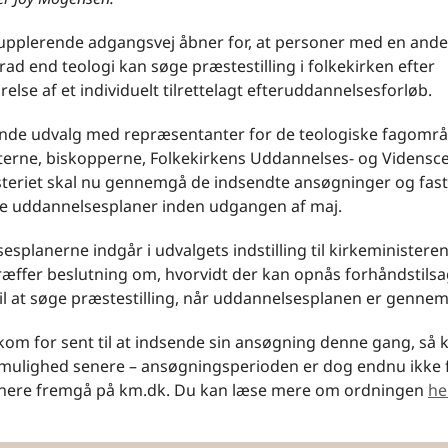
upplerende adgangsvej åbner for, at personer med en and
ad end teologi kan søge præstestilling i folkekirken efter
lse af et individuelt tilrettelagt efteruddannelsesforløb.
ende udvalg med repræsentanter for de teologiske fagomr
eterne, biskopperne, Folkekirkens Uddannelses- og Vidensc
steriet skal nu gennemgå de indsendte ansøgninger og fas
lle uddannelsesplaner inden udgangen af maj.
splanerne indgår i udvalgets indstilling til kirkeministere
træffer beslutning om, hvorvidt der kan opnås forhåndstils
 til at søge præstestilling, når uddannelsesplanen er gennem
kom for sent til at indsende sin ansøgning denne gang, s
 mulighed senere – ansøgningsperioden er dog endnu ikke 
enere fremgå på km.dk. Du kan læse mere om ordningen
he