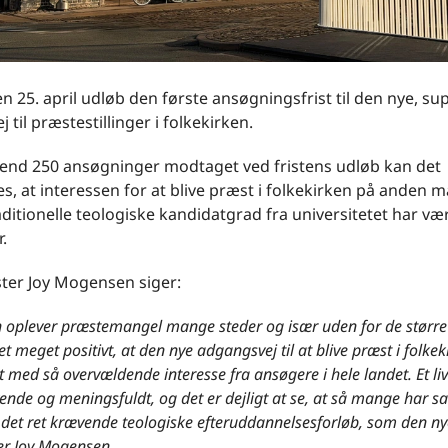
 25. april udløb den første ansøgningsfrist til den nye, s
 til præstestillinger i folkekirken.
 end 250 ansøgninger modtaget ved fristens udløb kan det
s, at interessen for at blive præst i folkekirken på anden 
aditionelle teologiske kandidatgrad fra universitetet har v
.
ster Joy Mogensen siger:
n oplever præstemangel mange steder og især uden for de større 
et meget positivt, at den nye adgangsvej til at blive præst i folkek
 med så overvældende interesse fra ansøgere i hele landet. Et l
ende og meningsfuldt, og det er dejligt at se, at så mange har sat
et ret krævende teologiske efteruddannelsesforløb, som den ny
ger Joy Mogensen.