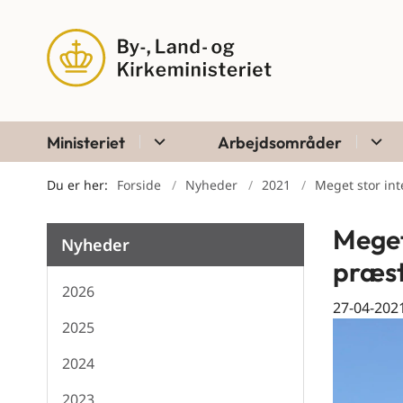
Ministeriet
Arbejdsområder
Du er her:
Forside
Nyheder
2021
Meget stor int
Meget
Nyheder
præst
2026
27-04-202
2025
2024
2023