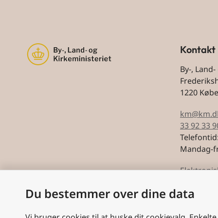
Kontakt
By-, Land-
Frederiks
1220 Køb
km@km.d
33 92 33 9
Telefontid
Mandag-fr
Elektronis
Du bestemmer over dine data
CVR: 5974
Vi bruger cookies til at huske dit cookievalg. Enkelte