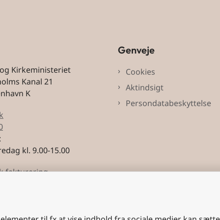
Genveje
 og Kirkeministeriet
Cookies
holms Kanal 21
Aktindsigt
enhavn K
Persondatabeskyttelse
k
0
:
edag kl. 9.00-15.00
k fakturering
3228
 elementer til fx at vise indhold fra sociale medier kan sætt