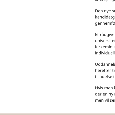
Den nye s
kandidatgr
gennemføre
Et rådgiv
universit
Kirkemini
individue
Uddannelse
herefter 
tilladelse
Hvis man 
der en ny
men vil s