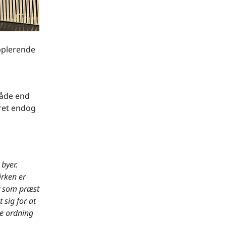
upplerende
måde end
æret endog
byer.
irken er
iv som præst
 sig for at
e ordning