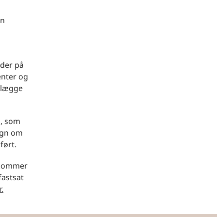
en
åder på
enter og
tlægge
n, som
agn om
ført.
å kommer
fastsat
r.