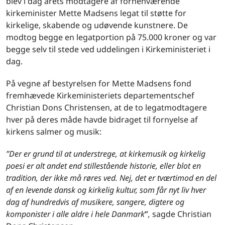
blev i dag årets modtagere af forhenværende
kirkeminister Mette Madsens legat til støtte for
kirkelige, skabende og udøvende kunstnere. De
modtog begge en legatportion på 75.000 kroner og var
begge selv til stede ved uddelingen i Kirkeministeriet i
dag.
På vegne af bestyrelsen for Mette Madsens fond
fremhævede Kirkeministeriets departementschef
Christian Dons Christensen, at de to legatmodtagere
hver på deres måde havde bidraget til fornyelse af
kirkens salmer og musik:
”
Der er grund til at understrege, at kirkemusik og kirkelig
poesi er alt andet end stillestå
ende historie,
eller blot en
tradition, der ikke m
å r
ø
res ved.
Nej, d
et er tv
ærtimod en del
af en levende dansk og kirkelig kultur, som får nyt liv hver
dag af hundredvis af musikere, sangere, digtere og
komponister i alle aldre i hele Danmark
”
,
sagde Christian