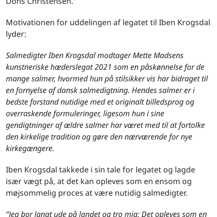
Dons Christensen.
Motivationen for uddelingen af legatet til Iben Krogsdal
lyder:
Salmedigter
Iben Krogsdal modtager Mette Madsens
kunstneriske hæ
derslegat 2021 som en p
å
sk
ønnelse for de
mange salmer, hvormed hun p
å
stilsikker vis har bidraget til
en fornyelse af dansk salmedigtning. Hendes salmer er i
bedste forstand nutidige med et originalt billedsprog og
overraskende formuleringer, ligesom hun i sine
gendigtninger af ældre salmer har været med til at fortolke
den kirkelige tradition og gøre den næ
rv
æ
rende for nye
kirkeg
æ
ngere.
Iben Krogsdal takkede i sin tale for legatet og lagde
især vægt på, at det kan opleves som en ensom og
møjsommelig proces at være nutidig salmedigter.
”
Jeg bor langt ude p
å
landet og tro mig: Det opleves som en