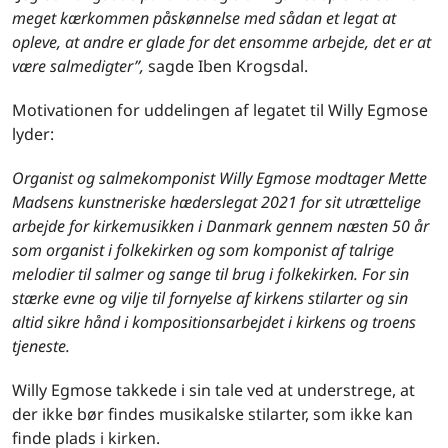
meget kæ
rkommen p
å
sk
ønnelse med sådan et legat at
opleve, at andre er glade for det ensomme arbejde, det er at
væ
re salmedigter”,
sagde Iben Krogsdal.
Motivationen for uddelingen af legatet til Willy Egmose
lyder:
Organist og salmekomponist Willy Egmose modtager Mette
Madsens kunstneriske hæderslegat 2021 for sit utrættelige
arbejde for kirkemusikken i Danmark gennem næ
sten 50
år
som organist i folkekirken og som komponist af talrige
melodier til salmer og sange til brug i folkekirken. For sin
stærke evne og vilje til fornyelse af kirkens stilarter og sin
altid sikre hånd i kompositionsarbejdet i kirkens og troens
tjeneste.
Willy Egmose takkede i sin tale ved at understrege, at
der ikke bør findes musikalske stilarter, som ikke kan
finde plads i kirken.