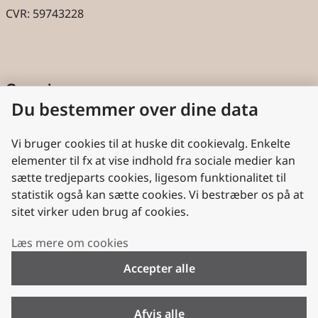
CVR: 59743228
Genveje
Du bestemmer over dine data
Cookies
Aktindsigt
Vi bruger cookies til at huske dit cookievalg. Enkelte
elementer til fx at vise indhold fra sociale medier kan
Persondatabeskyttelse
sætte tredjeparts cookies, ligesom funktionalitet til
statistik også kan sætte cookies. Vi bestræber os på at
Nyttige links
sitet virker uden brug af cookies.
Plan- og Landdistriktsstyrelsen
Læs mere om cookies
VisitDenmark
Accepter alle
Folkekirken.dk
Folkekirkens Intranet
Afvis alle