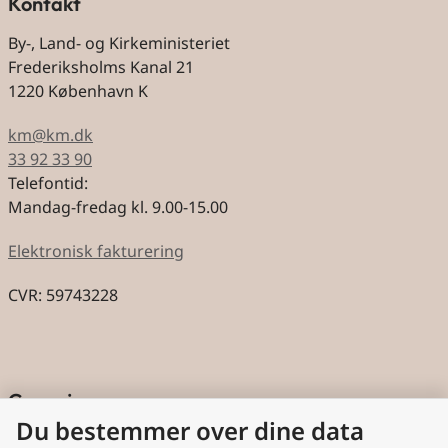
Kontakt
By-, Land- og Kirkeministeriet
Frederiksholms Kanal 21
1220 København K
km@km.dk
33 92 33 90
Telefontid:
Mandag-fredag kl. 9.00-15.00
Elektronisk fakturering
CVR: 59743228
Genveje
Du bestemmer over dine data
Cookies