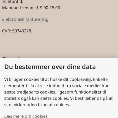
Telefontid:
Mandag-fredag kl. 9.00-15.00
Elektronisk fakturering
CVR: 59743228
Genveje
Du bestemmer over dine data
Cookies
Aktindsigt
Vi bruger cookies til at huske dit cookievalg. Enkelte
elementer til fx at vise indhold fra sociale medier kan
Persondatabeskyttelse
sætte tredjeparts cookies, ligesom funktionalitet til
statistik også kan sætte cookies. Vi bestræber os på at
Nyttige links
sitet virker uden brug af cookies.
Plan- og Landdistriktsstyrelsen
Læs mere om cookies