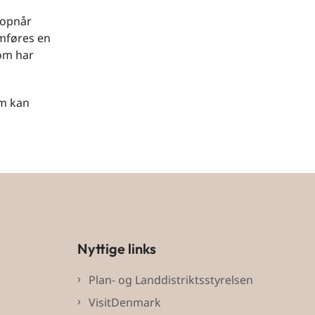
 opnår
emføres en
som har
om kan
Nyttige links
Plan- og Landdistriktsstyrelsen
VisitDenmark