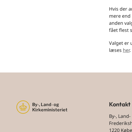
Hvis der 
mere end 
anden val
fået flest
Valget er 
læses
her
.
Kontakt
By-, Land-
Frederiks
1220 Køb