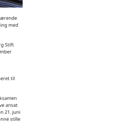
uværende
lling med
g Stift
cember
ret til
teksamen
ive ansat
 21. juni
nne stille