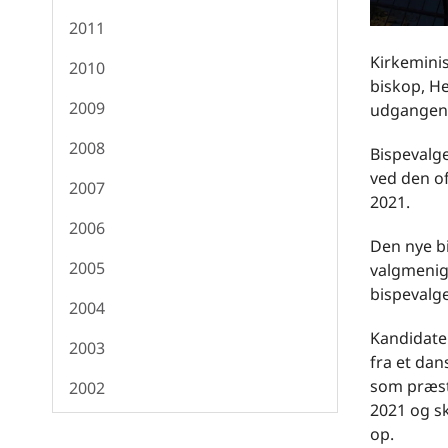
2011
Kirkeminis
2010
biskop, He
2009
udgangen 
2008
Bispevalge
ved den of
2007
2021.
2006
Den nye b
2005
valgmenig
bispevalge
2004
Kandidater
2003
fra et dan
som præst
2002
2021 og sk
op.