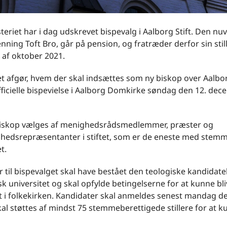
teriet har i dag udskrevet bispevalg i Aalborg Stift. Den n
nning Toft Bro, går på pension, og fratræder derfor sin sti
af oktober 2021.
t afgør, hvem der skal indsættes som ny biskop over Aalbor
ficielle bispevielse i Aalborg Domkirke søndag den 12. de
iskop vælges af menighedsrådsmedlemmer, præster og
hedsrepræsentanter i stiftet, som er de eneste med stemme
t.
 til bispevalget skal have bestået den teologiske kandida
sk universitet og skal opfylde betingelserne for at kunne bl
 i folkekirken. Kandidater skal anmeldes senest mandag den
al støttes af mindst 75 stemmeberettigede stillere for at ku