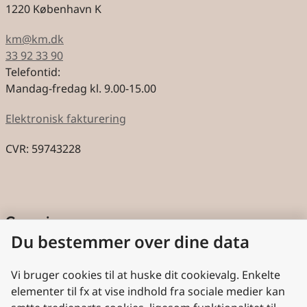
1220 København K
km@km.dk
33 92 33 90
Telefontid:
Mandag-fredag kl. 9.00-15.00
Elektronisk fakturering
CVR: 59743228
Genveje
Du bestemmer over dine data
Cookies
Aktindsigt
Vi bruger cookies til at huske dit cookievalg. Enkelte
elementer til fx at vise indhold fra sociale medier kan
Persondatabeskyttelse