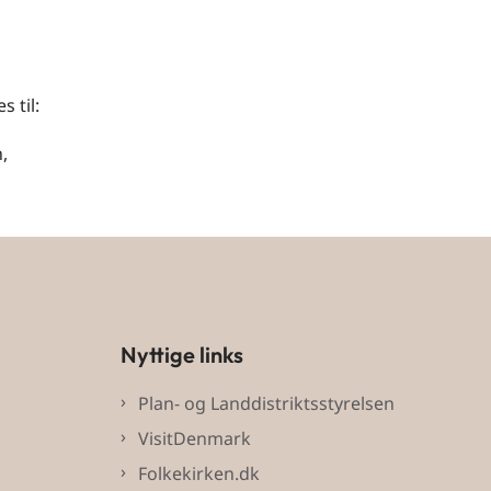
 til:
,
Nyttige links
Plan- og Landdistriktsstyrelsen
VisitDenmark
Folkekirken.dk