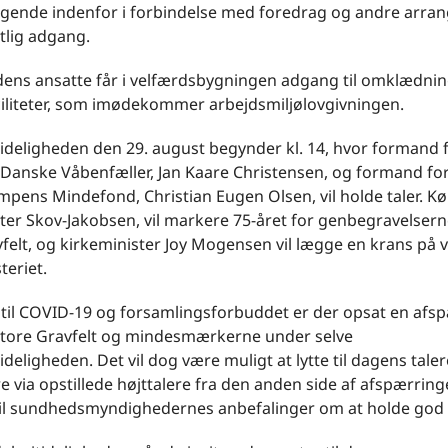
gende indenfor i forbindelse med foredrag og andre arra
tlig adgang.
ens ansatte får i velfærdsbygningen adgang til omklædnin
iliteter, som imødekommer arbejdsmiljølovgivningen.
ideligheden den 29. august begynder kl. 14, hvor formand 
 Danske Våbenfæller, Jan Kaare Christensen, og formand fo
mpens Mindefond, Christian Eugen Olsen, vil holde taler. 
ter Skov-Jakobsen, vil markere 75-året for genbegravelser
felt, og kirkeminister Joy Mogensen vil lægge en krans på 
teriet.
 til COVID-19 og forsamlingsforbuddet er der opsat en afs
tore Gravfelt og mindesmærkerne under selve
deligheden. Det vil dog være muligt at lytte til dagens tale
 via opstillede højttalere fra den anden side af afspærring
til sundhedsmyndighedernes anbefalinger om at holde god 