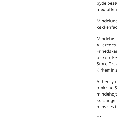
byde besø
med offen
Mindelund
køkkenfac
Mindehøjt
Allieredes
Frihedska
biskop, Pe
Store Grav
Kirkeminis
Af hensyn
omkring S
mindehøjti
korsangere
henvises 