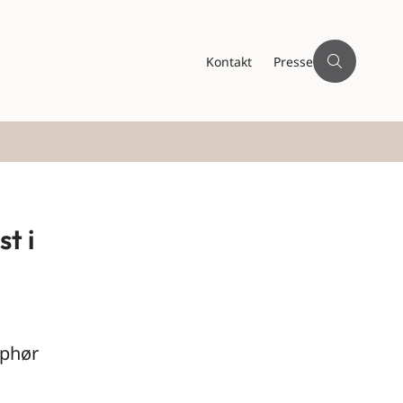
Kontakt
Presse
t i
ophør