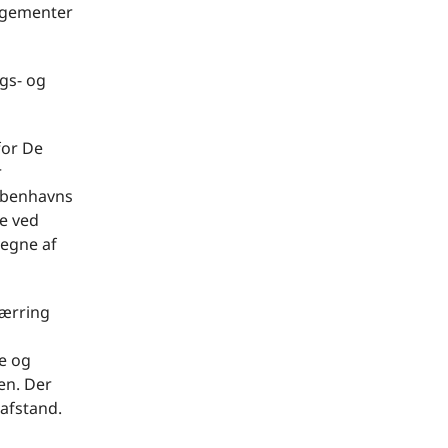
ngementer
gs- og
for De
r
Københavns
ne ved
vegne af
pærring
re og
en. Der
afstand.