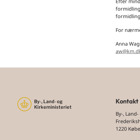
Efter mind
formidling
formidlin
For nærme
Anna Wagn
aw@km.d
Kontakt
By-, Land-
Frederiks
1220 Køb