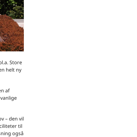
l.a. Store
en helt ny
en af
vanlige
 – den vil
iteter til
sning også