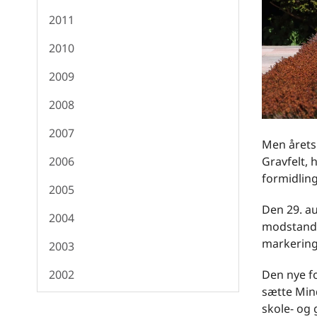
2011
2010
2009
2008
2007
Men årets 
Gravfelt, 
2006
formidlin
2005
Den 29. au
2004
modstands
markering
2003
Den nye f
2002
sætte Mind
skole- og