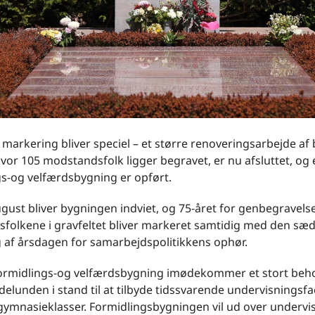
markering bliver speciel – et større renoveringsarbejde af b
hvor 105 modstandsfolk ligger begravet, er nu afsluttet, og 
gs-og velfærdsbygning er opført.
gust bliver bygningen indviet, og 75-året for genbegravels
folkene i gravfeltet bliver markeret samtidig med den sæd
 af årsdagen for samarbejdspolitikkens ophør.
ormidlings-og velfærdsbygning imødekommer et stort behov
elunden i stand til at tilbyde tidssvarende undervisningsfacil
 gymnasieklasser. Formidlingsbygningen vil ud over undervi