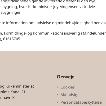
ehøjtideligheden går de inviterede gæster til den nye
sbygning, hvor Kirkeminister Joy Mogensen vil indvie
gsbygningen.
re information om indvielse og mindehøjtidelighed henvises
, Formidlings- og kommunikationsansvarlig i Mindelunden
k
, 61615705
Genveje
 og Kirkeministeriet
Cookies
holms Kanal 21
Aktindsigt
enhavn K
Persondatabeskyttelse