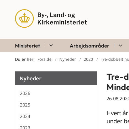
Ministeriet
Arbejdsområder
Du er her:
Forside
Nyheder
2020
Tre-dobbelt m
Tre-d
Nyheder
Mind
2026
26-08-202
2025
Hvert å
2024
under b
2023