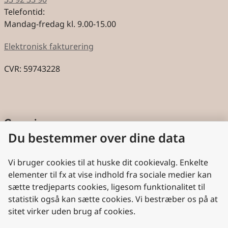
Telefontid:
Mandag-fredag kl. 9.00-15.00
Elektronisk fakturering
CVR: 59743228
Genveje
Du bestemmer over dine data
Cookies
Aktindsigt
Vi bruger cookies til at huske dit cookievalg. Enkelte
elementer til fx at vise indhold fra sociale medier kan
Persondatabeskyttelse
sætte tredjeparts cookies, ligesom funktionalitet til
statistik også kan sætte cookies. Vi bestræber os på at
Nyttige links
sitet virker uden brug af cookies.