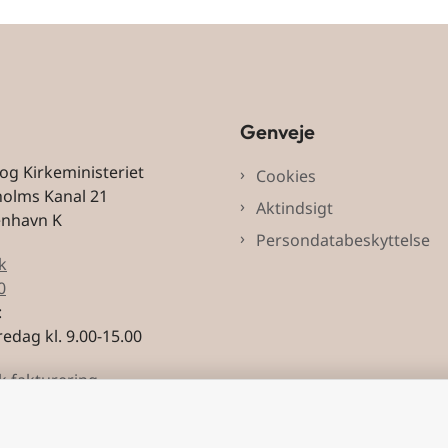
Genveje
 og Kirkeministeriet
Cookies
holms Kanal 21
Aktindsigt
enhavn K
Persondatabeskyttelse
k
0
:
edag kl. 9.00-15.00
k fakturering
3228