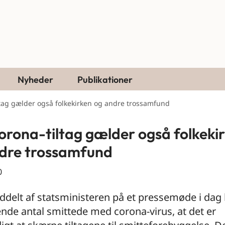
Nyheder
Publikationer
ltag gælder også folkekirken og andre trossamfund
orona-tiltag gælder også folkeki
dre trossamfund
0
delt af statsministeren på et pressemøde i dag
ende antal smittede med corona-virus, at det er