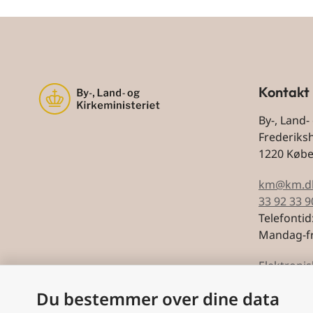
Kontakt
By-, Land-
Frederiks
1220 Køb
km@km.d
33 92 33 9
Telefontid
Mandag-fr
Elektronis
Du bestemmer over dine data
CVR: 5974