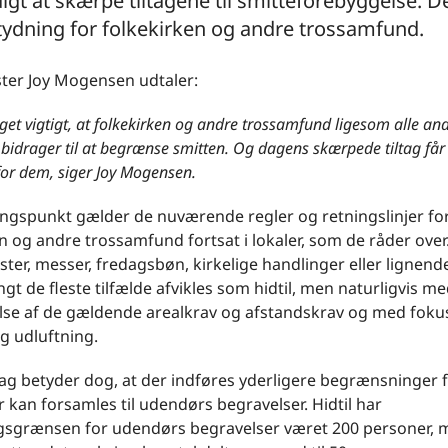
gt at skærpe tiltagene til smitteforebyggelse. De
ydning for folkekirken og andre trossamfund.
ster Joy Mogensen udtaler:
get vigtigt, at folkekirken og andre trossamfund ligesom alle and
bidrager til at begrænse smitten. Og dagens skærpede tiltag får
for dem, siger Joy Mogensen.
gspunkt gælder de nuværende regler og retningslinjer fo
n og andre trossamfund fortsat i lokaler, som de råder over
ter, messer, fredagsbøn, kirkelige handlinger eller lignend
angt de fleste tilfælde afvikles som hidtil, men naturligvis m
lse af de gældende arealkrav og afstandskrav og med foku
g udluftning.
tag betyder dog, at der indføres yderligere begrænsninger f
kan forsamles til udendørs begravelser. Hidtil har
gsgrænsen for udendørs begravelser været 200 personer, 