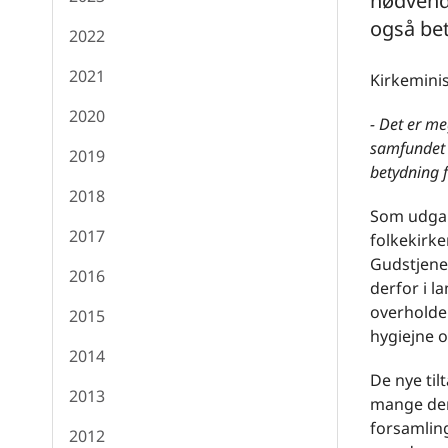
nødvendi
også bet
2022
2021
Kirkemini
2020
- Det er me
samfundet 
2019
betydning 
2018
Som udgan
2017
folkekirke
Gudstjenes
2016
derfor i l
overholde
2015
hygiejne o
2014
De nye til
2013
mange der 
forsamlin
2012