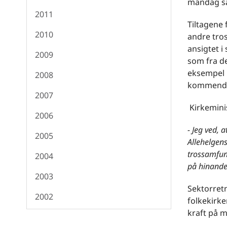
mandag sæt
2011
Tiltagene 
2010
andre tro
ansigtet 
2009
som fra de
eksempel 
2008
kommende 
2007
Kirkemini
2006
- Jeg ved, 
2005
Allehelgens
trossamfun
2004
på hinande
2003
Sektorretn
2002
folkekirke
kraft på 