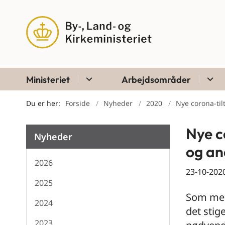
Ministeriet
Arbejdsområder
Du er her:
Forside
Nyheder
2020
Nye corona-ti
Nye c
Nyheder
og an
2026
23-10-202
2025
Som med
2024
det stig
2023