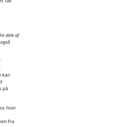
t får
re dele af
 også
r
.
e kan
ed
s på
or, hvor
men fra