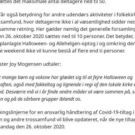
tes det maksimale antal deltagere ned til 50.
får også betydning for andre udendørs aktiviteter i folkeki
ssamfund, hvor deltagerne ikke i al væsentlighed sidder n
i samme retning. Her gælder nemlig det generelle forsamlin
n 26. oktober 2020 sættes ned til 10 personer. Det betyder, 
planlagte Halloween- og Allehelgen-optog i og omkring de
weekend ikke vil kunne bestå af flere end ti personer.
ster Joy Mogensen udtaler:
at mange børn og voksne har glædet sig til at fejre Halloween og
aften, også med fakkeltog og lignende i regi af den lokale kirke e
d. Desværre må vi i år finde andre måder at være sammen på, så
n og på de sårbare grupper iblandt os.
ingslinjerne for en ansvarlig håndtering af Covid-19-tiltag i
n og andre trossamfund vil blive opdateret, når de nye tilta
mandag den 26. oktober 2020.