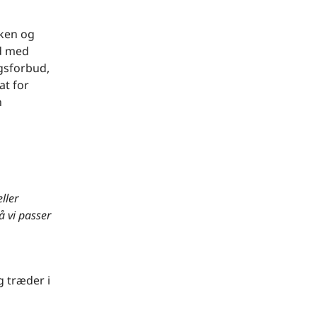
rken og
ed med
gsforbud,
at for
n
ller
 vi passer
g træder i