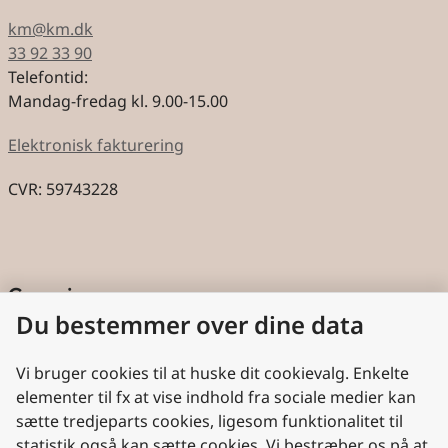
km@km.dk
33 92 33 90
Telefontid:
Mandag-fredag kl. 9.00-15.00
Elektronisk fakturering
CVR: 59743228
Genveje
Du bestemmer over dine data
Cookies
Aktindsigt
Vi bruger cookies til at huske dit cookievalg. Enkelte
elementer til fx at vise indhold fra sociale medier kan
Persondatabeskyttelse
sætte tredjeparts cookies, ligesom funktionalitet til
statistik også kan sætte cookies. Vi bestræber os på at