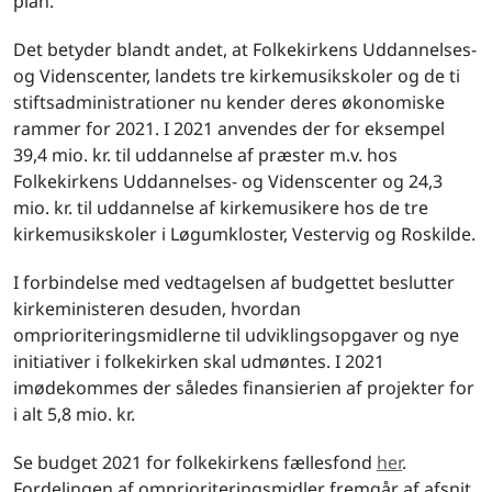
plan.
Det betyder blandt andet, at Folkekirkens Uddannelses-
og Videnscenter, landets tre kirkemusikskoler og de ti
stiftsadministrationer nu kender deres økonomiske
rammer for 2021. I 2021 anvendes der for eksempel
39,4 mio. kr. til uddannelse af præster m.v. hos
Folkekirkens Uddannelses- og Videnscenter og 24,3
mio. kr. til uddannelse af kirkemusikere hos de tre
kirkemusikskoler i Løgumkloster, Vestervig og Roskilde.
I forbindelse med vedtagelsen af budgettet beslutter
kirkeministeren desuden, hvordan
omprioriteringsmidlerne til udviklingsopgaver og nye
initiativer i folkekirken skal udmøntes. I 2021
imødekommes der således finansierien af projekter for
i alt 5,8 mio. kr.
Se budget 2021 for folkekirkens fællesfond
her
.
Fordelingen af omprioriteringsmidler fremgår af afsnit