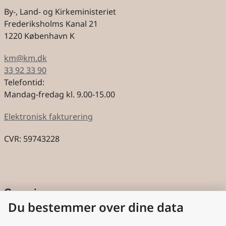
By-, Land- og Kirkeministeriet
Frederiksholms Kanal 21
1220 København K
km@km.dk
33 92 33 90
Telefontid:
Mandag-fredag kl. 9.00-15.00
Elektronisk fakturering
CVR: 59743228
Genveje
Du bestemmer over dine data
Cookies