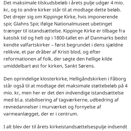
Det maksimale tilskudsbeløb i årets pulje udgør 4 mio.
kr., og to andre kirker står til at modtage dette beløb.
Det drejer sig om Kippinge Kirke, hvis imponerende
spir, Glahns Spir, ifølge Nationalmuseet ubetinget
trænger til istandsættelse. Kippinge Kirke er tilbage fra
katolsk tid og helt op i 1800-tallet en af Danmarks bedst
kendte valfartskirker – først begrundet i dens sjældne
relikvie, et par dråber af Kristi blod, og efter
reformationen af folk, der søgte den hellige kilde
umiddelbart øst for kirken, Sankt Sørens.
Den oprindelige klosterkirke, Helligåndskirken i Fåborg
står også til at modtage det maksimale støttebeløb på 4
mio. kr., men her er det den indvendige istandsættelse
med bl.a. stabilisering af tagværkerne, udbedring af
revnedannelser i murværket og fornyelse af
varmeanlægget, der er i centrum.
I alt blev der til årets kirkeistandsættelsespulje indsendt