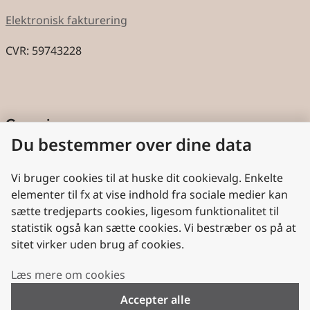
Elektronisk fakturering
CVR: 59743228
Genveje
Du bestemmer over dine data
Cookies
Aktindsigt
Vi bruger cookies til at huske dit cookievalg. Enkelte
elementer til fx at vise indhold fra sociale medier kan
Persondatabeskyttelse
sætte tredjeparts cookies, ligesom funktionalitet til
statistik også kan sætte cookies. Vi bestræber os på at
Nyttige links
sitet virker uden brug af cookies.
Plan- og Landdistriktsstyrelsen
Læs mere om cookies
VisitDenmark
Accepter alle