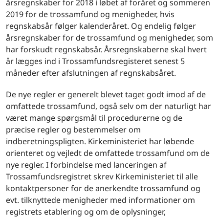
årsregnskaber for 2018 i løbet af foråret og sommeren
2019 for de trossamfund og menigheder, hvis
regnskabsår følger kalenderåret. Og endelig følger
årsregnskaber for de trossamfund og menigheder, som
har forskudt regnskabsår. Årsregnskaberne skal hvert
år lægges ind i Trossamfundsregisteret senest 5
måneder efter afslutningen af regnskabsåret.
De nye regler er generelt blevet taget godt imod af de
omfattede trossamfund, også selv om der naturligt har
været mange spørgsmål til procedurerne og de
præcise regler og bestemmelser om
indberetningspligten. Kirkeministeriet har løbende
orienteret og vejledt de omfattede trossamfund om de
nye regler. I forbindelse med lanceringen af
Trossamfundsregistret skrev Kirkeministeriet til alle
kontaktpersoner for de anerkendte trossamfund og
evt. tilknyttede menigheder med informationer om
registrets etablering og om de oplysninger,