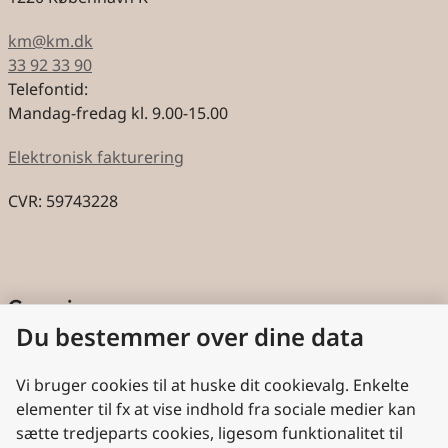
km@km.dk
33 92 33 90
Telefontid:
Mandag-fredag kl. 9.00-15.00
Elektronisk fakturering
CVR: 59743228
Genveje
Du bestemmer over dine data
Cookies
Aktindsigt
Vi bruger cookies til at huske dit cookievalg. Enkelte
elementer til fx at vise indhold fra sociale medier kan
Persondatabeskyttelse
sætte tredjeparts cookies, ligesom funktionalitet til