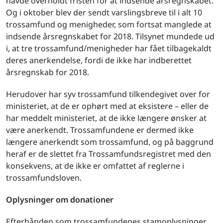
havde overholdt fristen for at indsende årsregnskabet.
Og i oktober blev der sendt varslingsbreve til i alt 10
trossamfund og menigheder, som fortsat manglede at
indsende årsregnskabet for 2018. Tilsynet mundede ud
i, at tre trossamfund/menigheder har fået tilbagekaldt
deres anerkendelse, fordi de ikke har indberettet
årsregnskab for 2018.
Herudover har syv trossamfund tilkendegivet over for
ministeriet, at de er ophørt med at eksistere – eller de
har meddelt ministeriet, at de ikke længere ønsker at
være anerkendt. Trossamfundene er dermed ikke
længere anerkendt som trossamfund, og på baggrund
heraf er de slettet fra Trossamfundsregistret med den
konsekvens, at de ikke er omfattet af reglerne i
trossamfundsloven.
Oplysninger om donationer
Efterhånden som trossamfundenes stamoplysninger