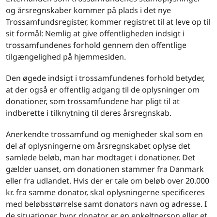
og årsregnskaber kommer på plads i det nye
Trossamfundsregister, kommer registret til at leve op til
sit formål: Nemlig at give offentligheden indsigt i
trossamfundenes forhold gennem den offentlige
tilgængelighed på hjemmesiden.
Den øgede indsigt i trossamfundenes forhold betyder,
at der også er offentlig adgang til de oplysninger om
donationer, som trossamfundene har pligt til at
indberette i tilknytning til deres årsregnskab.
Anerkendte trossamfund og menigheder skal som en
del af oplysningerne om årsregnskabet oplyse det
samlede beløb, man har modtaget i donationer. Det
gælder uanset, om donationen stammer fra Danmark
eller fra udlandet. Hvis der er tale om beløb over 20.000
kr. fra samme donator, skal oplysningerne specificeres
med beløbsstørrelse samt donators navn og adresse. I
de situationer, hvor donator er en enkeltperson eller et