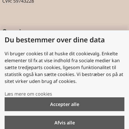
CVR: 59743228
Genveje
Du bestemmer over dine data
Cookies
Aktindsigt
Vi bruger cookies til at huske dit cookievalg. Enkelte
elementer til fx at vise indhold fra sociale medier kan
Persondatabeskyttelse
sætte tredjeparts cookies, ligesom funktionalitet til
statistik også kan sætte cookies. Vi bestræber os på at
Nyttige links
sitet virker uden brug af cookies.
Plan- og Landdistriktsstyrelsen
Læs mere om cookies
VisitDenmark
Accepter alle
Folkekirken.dk
Folkekirkens Intranet
Afvis alle