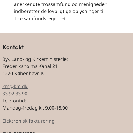
anerkendte trossamfund og menigheder
indberetter de lovpligtige oplysninger til
Trossamfundsregistret.
Kontakt
By-, Land- og Kirkeministeriet
Frederiksholms Kanal 21
1220 København K
km@km.dk
33 92 33 90
Telefontid:
Mandag-fredag kl. 9.00-15.00
Elektronisk fakturering