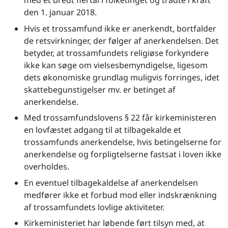
med et bredt flertal i folketinget og trådte i kraft
den 1. januar 2018.
Hvis et trossamfund ikke er anerkendt, bortfalder
de retsvirkninger, der følger af anerkendelsen. Det
betyder, at trossamfundets religiøse forkyndere
ikke kan søge om vielsesbemyndigelse, ligesom
dets økonomiske grundlag muligvis forringes, idet
skattebegunstigelser mv. er betinget af
anerkendelse.
Med trossamfundslovens § 22 får kirkeministeren
en lovfæstet adgang til at tilbagekalde et
trossamfunds anerkendelse, hvis betingelserne for
anerkendelse og forpligtelserne fastsat i loven ikke
overholdes.
En eventuel tilbagekaldelse af anerkendelsen
medfører ikke et forbud mod eller indskrænkning
af trossamfundets lovlige aktiviteter.
Kirkeministeriet har løbende ført tilsyn med, at