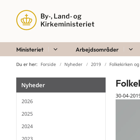
Ministeriet
Arbejdsområder
Du er her:
Forside
Nyheder
2019
Folkekirken og
Folke
Nyheder
30-04-201
2026
2025
2024
2023