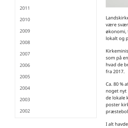
2011
Landskirke
2010
være svær
2009
økonomi, 
lokalt og 
2008
Kirkeminis
2007
som på en
hvad de br
2006
fra 2017.
2005
Ca. 80 % a
2004
noget nyt 
de lokale 
2003
poster kir
2002
præsteboli
I alt havd