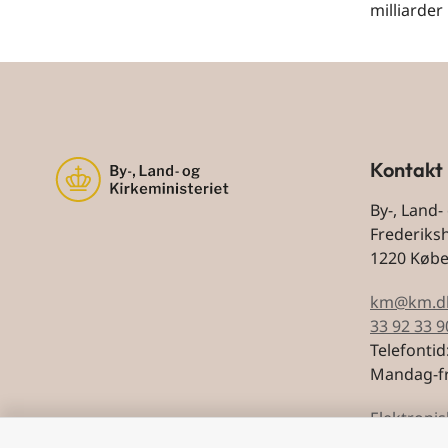
milliarder
Kontakt
By-, Land-
Frederiks
1220 Køb
km@km.d
33 92 33 9
Telefontid
Mandag-fr
Elektronis