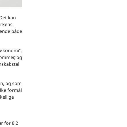
 Det kan
irkens
rende både
 økonomi”,
kommer, og
nskabstal
ogn, og som
ilke formål
kellige
er for 8,2