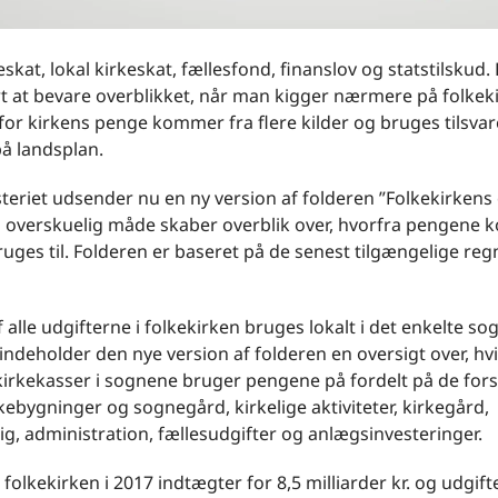
skat, lokal kirkeskat, fællesfond, finanslov og statstilskud.
t at bevare overblikket, når man kigger nærmere på folkek
for kirkens penge kommer fra flere kilder og bruges tilsva
på landsplan.
teriet udsender nu en ny version af folderen ”Folkekirkens
 overskuelig måde skaber overblik over, hvorfra pengene 
uges til. Folderen er baseret på de senest tilgængelige reg
f alle udgifterne i folkekirken bruges lokalt i det enkelte s
indeholder den nye version af folderen en oversigt over, hv
kirkekasser i sognene bruger pengene på fordelt på de fors
kebygninger og sognegård, kirkelige aktiviteter, kirkegård,
g, administration, fællesudgifter og anlægsinvesteringer.
e folkekirken i 2017 indtægter for 8,5 milliarder kr. og udgift