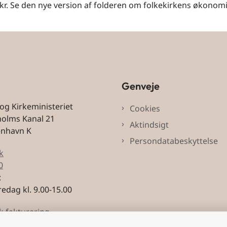
 kr. Se den nye version af folderen om folkekirkens økonom
Genveje
 og Kirkeministeriet
Cookies
holms Kanal 21
Aktindsigt
enhavn K
Persondatabeskyttelse
k
0
:
edag kl. 9.00-15.00
k fakturering