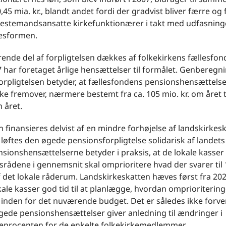
45 mia. kr., blandt andet fordi der gradvist bliver færre og
enestemandsansatte kirkefunktionærer i takt med udfasning
esformen.
ende del af forpligtelsen dækkes af folkekirkens fællesfon
 har foretaget årlige hensættelser til formålet. Genberegn
orpligtelsen betyder, at fællesfondens pensionshensættels
ke fremover, nærmere bestemt fra ca. 105 mio. kr. om året ti
m året.
 finansieres delvist af en mindre forhøjelse af landskirkes
øftes den øgede pensionsforpligtelse solidarisk af landets 
sionshensættelserne betyder i praksis, at de lokale kasser 
rådene i gennemsnit skal omprioritere hvad der svarer til 
 det lokale råderum. Landskirkeskatten hæves først fra 202
kale kasser god tid til at planlægge, hvordan omprioriterin
 inden for det nuværende budget. Det er således ikke forv
gede pensionshensættelser giver anledning til ændringer i
teprocenten for de enkelte folkekirkemedlemmer.