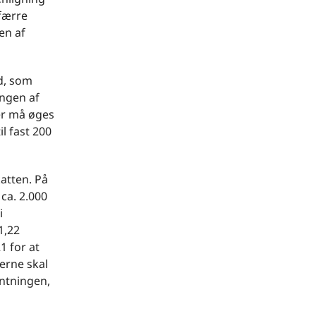
 færre
en af
d, som
ingen af
er må øges
l fast 200
katten. På
ca. 2.000
i
1,22
1 for at
gerne skal
entningen,