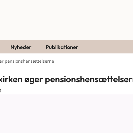
Nyheder
Publikationer
ger pensionshensættelserne
kirken øger pensionshensættelse
9