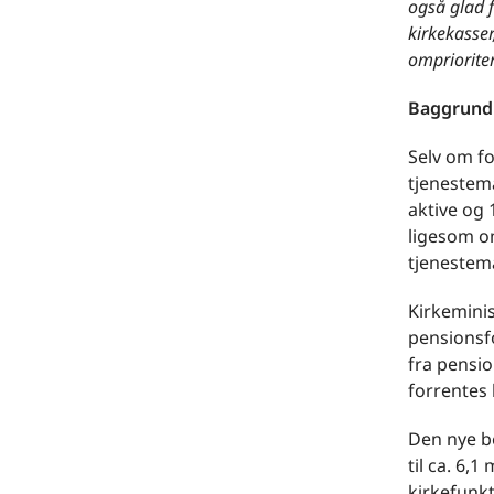
også glad f
kirkekasser
omprioriter
Baggrund
Selv om fo
tjenestem
aktive og 
ligesom om
tjenestem
Kirkeminis
pensionsf
fra pensio
forrentes 
Den nye b
til ca. 6,1
kirkefunkt