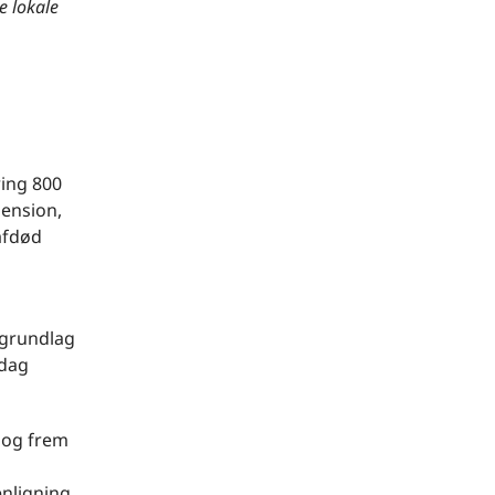
e lokale
ring 800
pension,
afdød
sgrundlag
 dag
 og frem
enligning