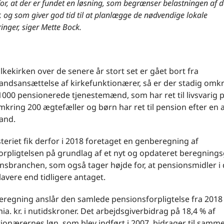
or, at der er fundet en løsning, som begrænser belastningen af d
, og som giver god tid til at planlægge de nødvendige lokale
inger, siger Mette Bock.
lkekirken over de senere år stort set er gået bort fra
andsansættelse af kirkefunktionærer, så er der stadig omk
1000 pensionerede tjenestemænd, som har ret til livsvarig 
kring 200 ægtefæller og børn har ret til pension efter en 
and.
teriet fik derfor i 2018 foretaget en genberegning af
orpligtelsen på grundlag af et nyt og opdateret beregning
nsbranchen, som også tager højde for, at pensionsmidler i
lavere end tidligere antaget.
eregning anslår den samlede pensionsforpligtelse fra 2018
 mia. kr. i nutidskroner. Det arbejdsgiverbidrag på 18,4 % af
ionærernes løn, som blev indført i 2007, bidrager til samm