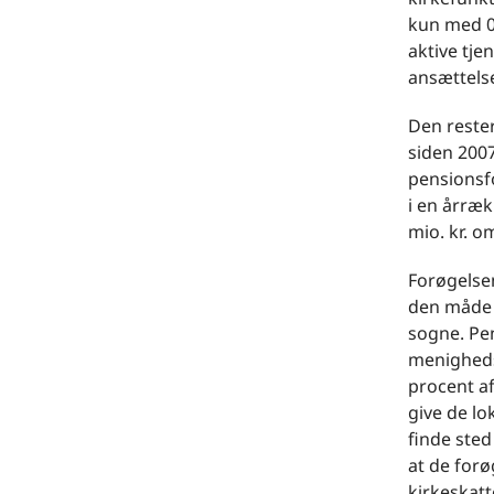
kun med 0,
aktive tj
ansættels
Den rester
siden 2007
pensionsf
i en årræk
mio. kr. o
Forøgelsen
den måde l
sogne. Pen
menigheds
procent af
give de lo
finde sted
at de forø
kirkeskat