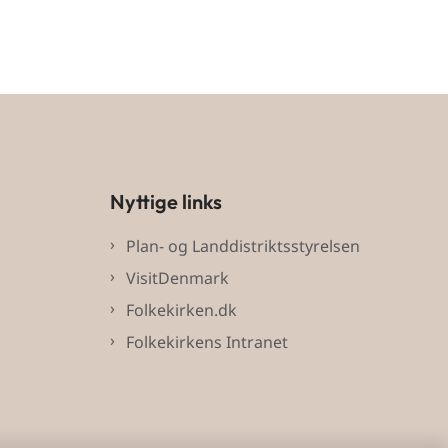
Nyttige links
Plan- og Landdistriktsstyrelsen
VisitDenmark
Folkekirken.dk
Folkekirkens Intranet