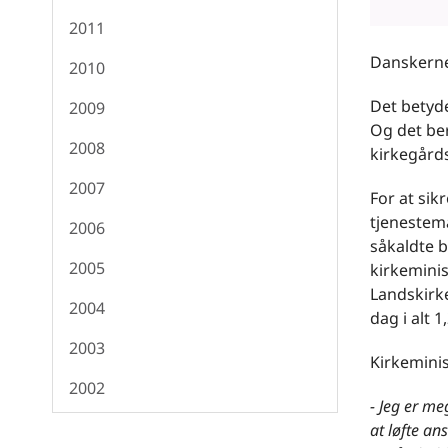
2011
Danskernes
2010
Det betyde
2009
Og det be
2008
kirkegårds
2007
For at sik
tjenestem
2006
såkaldte b
2005
kirkeminis
Landskirke
2004
dag i alt 1,
2003
Kirkeminis
2002
- Jeg er me
at løfte an