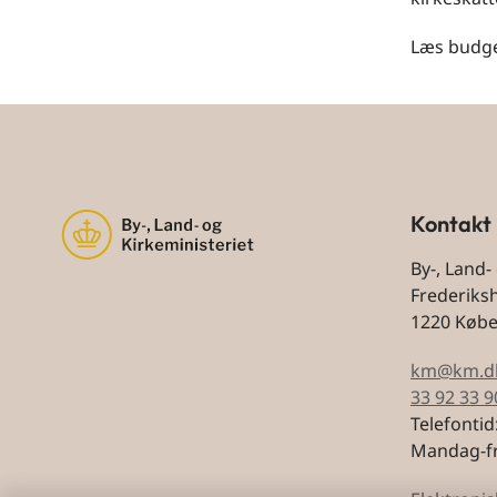
Læs budget
Kontakt
By-, Land-
Frederiks
1220 Køb
km@km.d
33 92 33 9
Telefontid
Mandag-fr