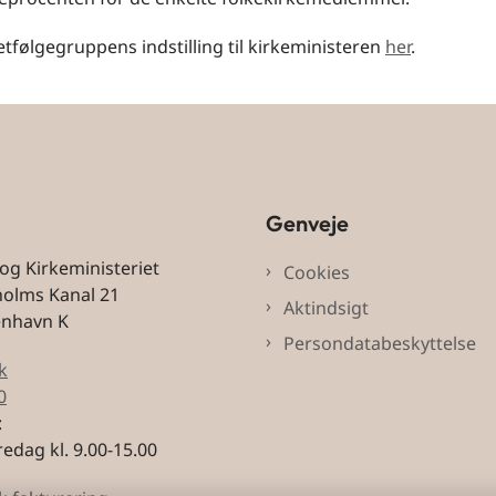
følgegruppens indstilling til kirkeministeren
her
.
Genveje
 og Kirkeministeriet
Cookies
holms Kanal 21
Aktindsigt
enhavn K
Persondatabeskyttelse
k
0
:
edag kl. 9.00-15.00