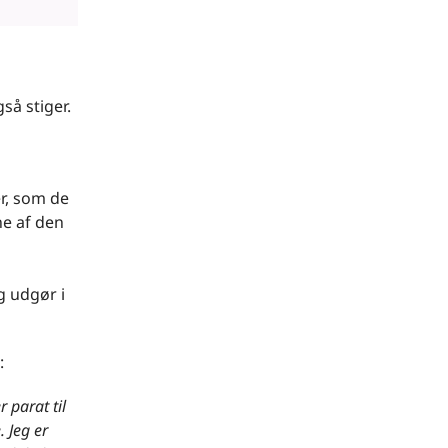
så stiger.
er, som de
ne af den
g udgør i
:
 parat til
. Jeg er