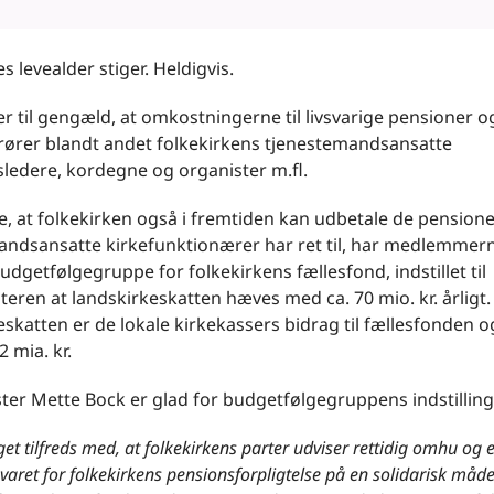
 levealder stiger. Heldigvis.
r til gengæld, at omkostningerne til livsvarige pensioner og
rører blandt andet folkekirkens tjenestemandsansatte
ledere, kordegne og organister m.fl.
re, at folkekirken også i fremtiden kan udbetale de pension
andsansatte kirkefunktionærer har ret til, har medlemmer
udgetfølgegruppe for folkekirkens fællesfond, indstillet til
teren at landskirkeskatten hæves med ca. 70 mio. kr. årligt.
skatten er de lokale kirkekassers bidrag til fællesfonden o
2 mia. kr.
ter Mette Bock er glad for budgetfølgegruppens indstilling
get tilfreds med, at folkekirkens parter udviser rettidig omhu og er
svaret for folkekirkens pensionsforpligtelse på en solidarisk måde