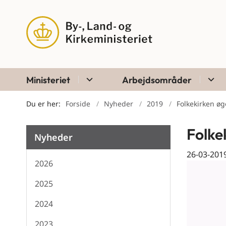
Ministeriet
Arbejdsområder
Du er her:
Forside
Nyheder
2019
Folkekirken ø
Folke
Nyheder
26-03-201
2026
2025
2024
2023