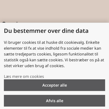
Genveje
Du bestemmer over dine data
Cookies
Aktindsigt
Vi bruger cookies til at huske dit cookievalg. Enkelte
elementer til fx at vise indhold fra sociale medier kan
Persondatabeskyttelse
sætte tredjeparts cookies, ligesom funktionalitet til
statistik også kan sætte cookies. Vi bestræber os på at
Nyttige links
sitet virker uden brug af cookies.
Plan- og Landdistriktsstyrelsen
Læs mere om cookies
VisitDenmark
Accepter alle
Folkekirken.dk
Folkekirkens Intranet
Afvis alle