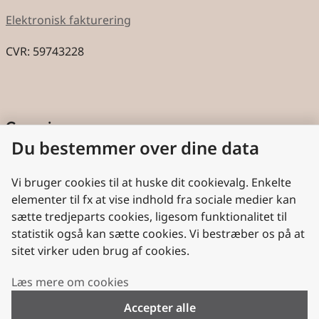
Elektronisk fakturering
CVR: 59743228
Genveje
Du bestemmer over dine data
Cookies
Aktindsigt
Vi bruger cookies til at huske dit cookievalg. Enkelte
elementer til fx at vise indhold fra sociale medier kan
Persondatabeskyttelse
sætte tredjeparts cookies, ligesom funktionalitet til
statistik også kan sætte cookies. Vi bestræber os på at
Nyttige links
sitet virker uden brug af cookies.
Plan- og Landdistriktsstyrelsen
Læs mere om cookies
VisitDenmark
Accepter alle