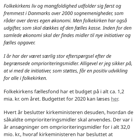
Folkekirkens liv og mangfoldighed udfolder sig først og
fremmest i Danmarks over 2000 sognemenigheder, som
råder over deres egen økonomi. Men folkekirken har også
udgifter, som skal dækkes af den fælles kasse. Inden for den
samlede økonomi skal der findes midler til nye initiativer og
fælles opgaver.
I år har der været særlig stor efterspørgsel efter de
begrænsede omprioriteringsmidler. Alligevel er jeg sikker på,
at vi med de initiativer, som støttes, får en positiv udvikling
for alle i folkekirken.
Folkekirkens fællesfond har et budget på i alt ca. 1,2
mia. kr. om året. Budgettet for 2020 kan læses
her
.
Hvert år beslutter kirkeministeren desuden, hvordan de
såkaldte omprioriteringsmidler skal anvendes. Der var i
år ansøgninger om omprioriteringsmidler for i alt 32,0
mio. kr., hvoraf kirkeministeren har besluttet at