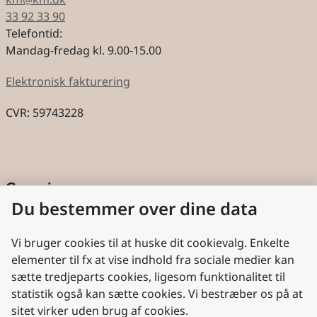
33 92 33 90
Telefontid:
Mandag-fredag kl. 9.00-15.00
Elektronisk fakturering
CVR: 59743228
Genveje
Du bestemmer over dine data
Cookies
Aktindsigt
Vi bruger cookies til at huske dit cookievalg. Enkelte
elementer til fx at vise indhold fra sociale medier kan
Persondatabeskyttelse
sætte tredjeparts cookies, ligesom funktionalitet til
statistik også kan sætte cookies. Vi bestræber os på at
Nyttige links
sitet virker uden brug af cookies.