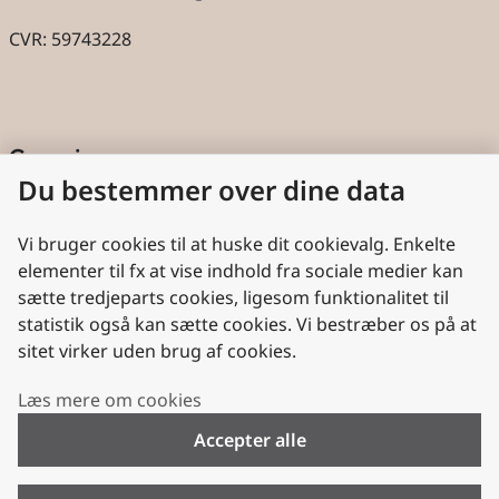
CVR: 59743228
Genveje
Du bestemmer over dine data
Cookies
Aktindsigt
Vi bruger cookies til at huske dit cookievalg. Enkelte
elementer til fx at vise indhold fra sociale medier kan
Persondatabeskyttelse
sætte tredjeparts cookies, ligesom funktionalitet til
statistik også kan sætte cookies. Vi bestræber os på at
Nyttige links
sitet virker uden brug af cookies.
Plan- og Landdistriktsstyrelsen
Læs mere om cookies
VisitDenmark
Accepter alle
Folkekirken.dk