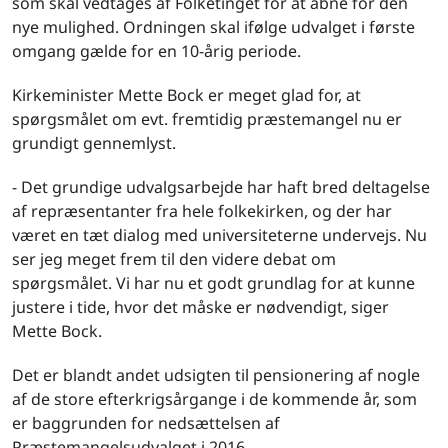
som skal vedtages af Folketinget for at åbne for den
nye mulighed. Ordningen skal ifølge udvalget i første
omgang gælde for en 10-årig periode.
Kirkeminister Mette Bock er meget glad for, at
spørgsmålet om evt. fremtidig præstemangel nu er
grundigt gennemlyst.
- Det grundige udvalgsarbejde har haft bred deltagelse
af repræsentanter fra hele folkekirken, og der har
været en tæt dialog med universiteterne undervejs. Nu
ser jeg meget frem til den videre debat om
spørgsmålet. Vi har nu et godt grundlag for at kunne
justere i tide, hvor det måske er nødvendigt, siger
Mette Bock.
Det er blandt andet udsigten til pensionering af nogle
af de store efterkrigsårgange i de kommende år, som
er baggrunden for nedsættelsen af
Præstemangelsudvalget i 2016.