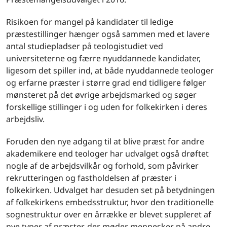
Risikoen for mangel på kandidater til ledige
præstestillinger hænger også sammen med et lavere
antal studiepladser på teologistudiet ved
universiteterne og færre nyuddannede kandidater,
ligesom det spiller ind, at både nyuddannede teologer
og erfarne præster i større grad end tidligere følger
mønsteret på det øvrige arbejdsmarked og søger
forskellige stillinger i og uden for folkekirken i deres
arbejdsliv.
Foruden den nye adgang til at blive præst for andre
akademikere end teologer har udvalget også drøftet
nogle af de arbejdsvilkår og forhold, som påvirker
rekrutteringen og fastholdelsen af præster i
folkekirken. Udvalget har desuden set på betydningen
af folkekirkens embedsstruktur, hvor den traditionelle
sognestruktur over en årrække er blevet suppleret af
nye typer af præster, der møder mennesker på andre