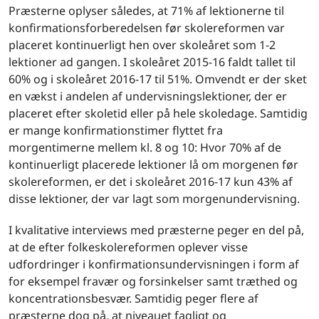
Præsterne oplyser således, at 71% af lektionerne til
konfirmationsforberedelsen før skolereformen var
placeret kontinuerligt hen over skoleåret som 1-2
lektioner ad gangen. I skoleåret 2015-16 faldt tallet til
60% og i skoleåret 2016-17 til 51%. Omvendt er der sket
en vækst i andelen af undervisningslektioner, der er
placeret efter skoletid eller på hele skoledage. Samtidig
er mange konfirmationstimer flyttet fra
morgentimerne mellem kl. 8 og 10: Hvor 70% af de
kontinuerligt placerede lektioner lå om morgenen før
skolereformen, er det i skoleåret 2016-17 kun 43% af
disse lektioner, der var lagt som morgenundervisning.
I kvalitative interviews med præsterne peger en del på,
at de efter folkeskolereformen oplever visse
udfordringer i konfirmationsundervisningen i form af
for eksempel fravær og forsinkelser samt træthed og
koncentrationsbesvær. Samtidig peger flere af
præsterne dog på, at niveauet fagligt og