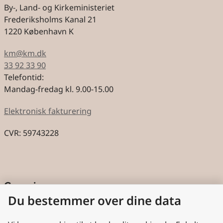
By-, Land- og Kirkeministeriet
Frederiksholms Kanal 21
1220 København K
km@km.dk
33 92 33 90
Telefontid:
Mandag-fredag kl. 9.00-15.00
Elektronisk fakturering
CVR: 59743228
Genveje
Du bestemmer over dine data
Cookies