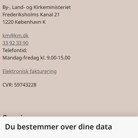
By-, Land- og Kirkeministeriet
Frederiksholms Kanal 21
1220 København K
km@km.dk
33 92 33 90
Telefontid:
Mandag-fredag kl. 9.00-15.00
Elektronisk fakturering
CVR: 59743228
Genveje
Du bestemmer over dine data
Cookies