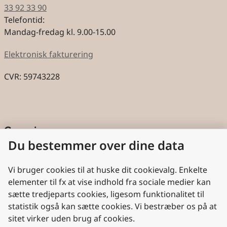
33 92 33 90
Telefontid:
Mandag-fredag kl. 9.00-15.00
Elektronisk fakturering
CVR: 59743228
Genveje
Du bestemmer over dine data
Cookies
Aktindsigt
Vi bruger cookies til at huske dit cookievalg. Enkelte
elementer til fx at vise indhold fra sociale medier kan
Persondatabeskyttelse
sætte tredjeparts cookies, ligesom funktionalitet til
statistik også kan sætte cookies. Vi bestræber os på at
Nyttige links
sitet virker uden brug af cookies.