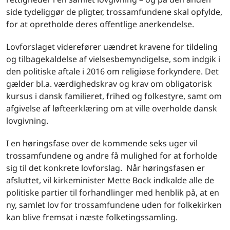
side tydeliggør de pligter, trossamfundene skal opfylde,
for at opretholde deres offentlige anerkendelse.
Lovforslaget viderefører uændret kravene for tildeling
og tilbagekaldelse af vielsesbemyndigelse, som indgik i
den politiske aftale i 2016 om religiøse forkyndere. Det
gælder bl.a. værdighedskrav og krav om obligatorisk
kursus i dansk familieret, frihed og folkestyre, samt om
afgivelse af løfteerklæring om at ville overholde dansk
lovgivning.
I en høringsfase over de kommende seks uger vil
trossamfundene og andre få mulighed for at forholde
sig til det konkrete lovforslag. Når høringsfasen er
afsluttet, vil kirkeminister Mette Bock indkalde alle de
politiske partier til forhandlinger med henblik på, at en
ny, samlet lov for trossamfundene uden for folkekirken
kan blive fremsat i næste folketingssamling.