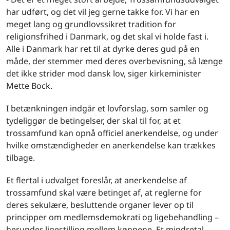
har udført, og det vil jeg gerne takke for. Vi har en
meget lang og grundlovssikret tradition for
religionsfrihed i Danmark, og det skal vi holde fast i.
Alle i Danmark har ret til at dyrke deres gud på en
måde, der stemmer med deres overbevisning, så længe
det ikke strider mod dansk lov, siger kirkeminister
Mette Bock.
I betænkningen indgår et lovforslag, som samler og
tydeliggør de betingelser, der skal til for, at et
trossamfund kan opnå officiel anerkendelse, og under
hvilke omstændigheder en anerkendelse kan trækkes
tilbage.
Et flertal i udvalget foreslår, at anerkendelse af
trossamfund skal være betinget af, at reglerne for
deres sekulære, besluttende organer lever op til
principper om medlemsdemokrati og ligebehandling –
herunder ligestilling mellem kønnene. Et mindretal