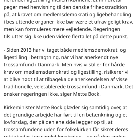
peger med henvisning til den danske frihedstradition
på, at kravet om medlemsdemokrati og ligebehandling
i besluttende organer ikke bør være et ufravigeligt krav,
men kan formuleres mere vejledende. Regeringen
tilslutter sig ikke uden videre flertallet på dette punkt.
- Siden 2013 har vi taget både medlemsdemokrati og
ligestilling i betragtning, når vi har anerkendt nye
trossamfund i Danmark. Men hvis vi stiller for hårde
krav om medlemsdemokrati og ligestilling, risikerer vi
at blive nødt til at tilbagekalde anerkendelsen af visse
traditionelle, veletablerede trossamfund i Danmark. Det
ønsker regeringen ikke, siger Mette Bock.
Kirkeminister Mette Bock glæder sig samtidig over, at
det grundige arbejde har ført til en betænkning og et
lovforslag, der på den ene side lægger op til, at
trossamfundene uden for folkekirken får sikret deres
rettigheder i en samlet lovgivning – og på den anden