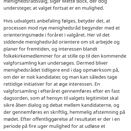
menighedsrådsvalg, siger Mette Bock, der dog
understeger, at valget fortsat er en mulighed.
Hvis udvalgets anbefaling følges, betyder det, at
processen mod nye menighedsråd begynder med et
orienteringsmøde i foråret i valgåret. Her vil det
siddende menighedsråd orientere om sit arbejde og
planer for fremtiden, og interessen blandt
folkekirkemedlemmer for at stille op til den kommende
valgforsamling kan undersøges. Dermed bliver
menighedsrådet tidligere end i dag opmærksom på,
om der er nok kandidater, og man kan således tage
rettidige initiativer for at øge interessen. En
valgforsamling i efteråret gennemføres efter en fast
dagsorden, som af hensyn til valgets legitimitet skal
sikre åben dialog og debat mellem kandidaterne, og
der gennemføres en skriftlig, hemmelig afstemning på
mødet. Efter offentliggørelse af resultatet er der i en
periode på fire uger mulighed for at udløse et