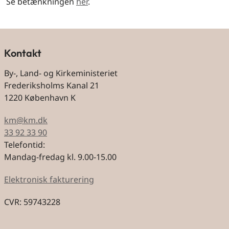
Se betænkningen
her
.
Kontakt
By-, Land- og Kirkeministeriet
Frederiksholms Kanal 21
1220 København K
km@km.dk
33 92 33 90
Telefontid:
Mandag-fredag kl. 9.00-15.00
Elektronisk fakturering
CVR: 59743228