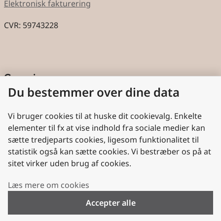
Elektronisk fakturering
CVR: 59743228
Genveje
Du bestemmer over dine data
Cookies
Aktindsigt
Vi bruger cookies til at huske dit cookievalg. Enkelte
elementer til fx at vise indhold fra sociale medier kan
Persondatabeskyttelse
sætte tredjeparts cookies, ligesom funktionalitet til
statistik også kan sætte cookies. Vi bestræber os på at
Nyttige links
sitet virker uden brug af cookies.
Plan- og Landdistriktsstyrelsen
Læs mere om cookies
VisitDenmark
Accepter alle
Folkekirken.dk