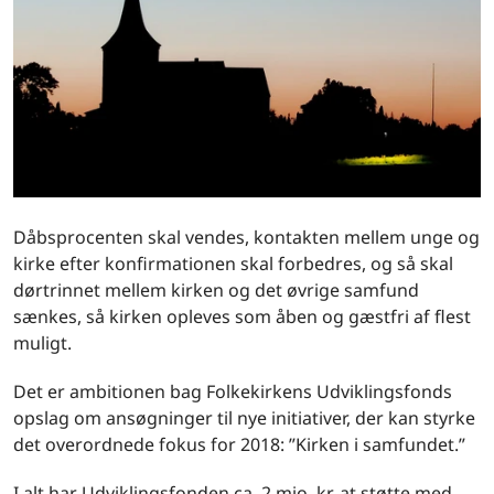
Dåbsprocenten skal vendes, kontakten mellem unge og
kirke efter konfirmationen skal forbedres, og så skal
dørtrinnet mellem kirken og det øvrige samfund
sænkes, så kirken opleves som åben og gæstfri af flest
muligt.
Det er ambitionen bag Folkekirkens Udviklingsfonds
opslag om ansøgninger til nye initiativer, der kan styrke
det overordnede fokus for 2018: ”Kirken i samfundet.”
I alt har Udviklingsfonden ca. 2 mio. kr. at støtte med.