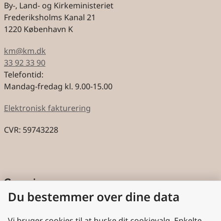
By-, Land- og Kirkeministeriet
Frederiksholms Kanal 21
1220 København K
km@km.dk
33 92 33 90
Telefontid:
Mandag-fredag kl. 9.00-15.00
Elektronisk fakturering
CVR: 59743228
Genveje
Du bestemmer over dine data
Cookies
Aktindsigt
Vi bruger cookies til at huske dit cookievalg. Enkelte