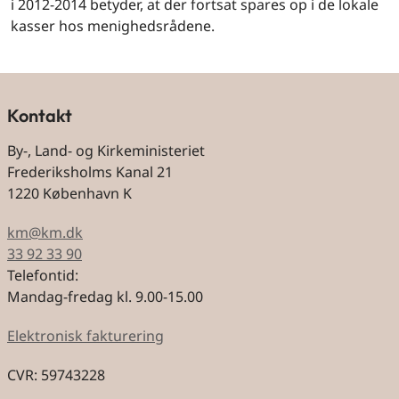
i 2012-2014 betyder, at der fortsat spares op i de lokale
kasser hos menighedsrådene.
Kontakt
By-, Land- og Kirkeministeriet
Frederiksholms Kanal 21
1220 København K
km@km.dk
33 92 33 90
Telefontid:
Mandag-fredag kl. 9.00-15.00
Elektronisk fakturering
CVR: 59743228