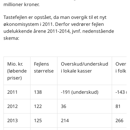
millioner kroner.
Tastefejlen er opstået, da man overgik til et nyt
økonomisystem i 2011. Derfor vedrører fejlen
udelukkende årene 2011-2014, jvnf. nedenstående
skema:
Mio. kr.
Fejlens
Overskud/underskud
Overs
(løbende
størrelse
i lokale kasser
i folke
priser)
2011
138
-191 (underskud)
-143 (
2012
122
36
81
2013
125
214
266