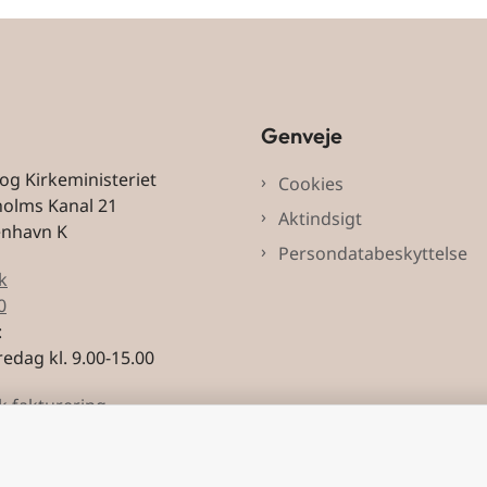
Genveje
 og Kirkeministeriet
Cookies
holms Kanal 21
Aktindsigt
enhavn K
Persondatabeskyttelse
k
0
:
edag kl. 9.00-15.00
k fakturering
3228