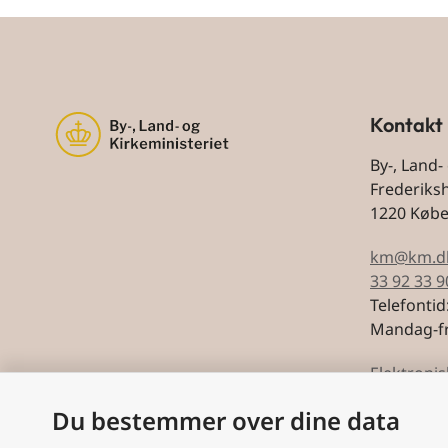
Kontakt
By-, Land-
Frederiks
1220 Køb
km@km.d
33 92 33 9
Telefontid
Mandag-fr
Elektronis
Du bestemmer over dine data
CVR: 5974