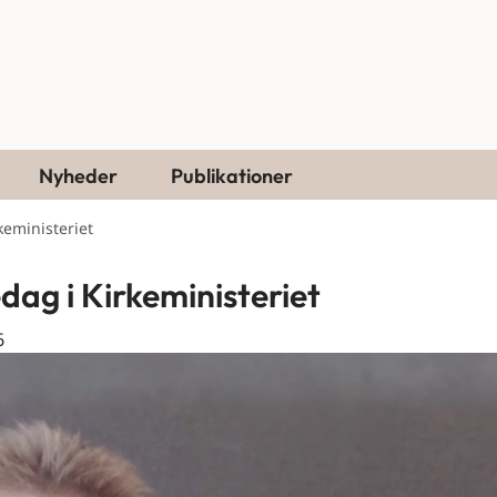
Nyheder
Publikationer
keministeriet
edag i Kirkeministeriet
6