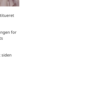
titueret
ingen for
ts
t siden