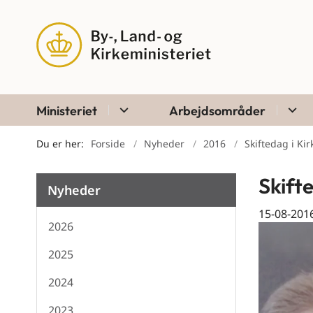
Ministeriet
Arbejdsområder
Du er her:
Forside
Nyheder
2016
Skiftedag i Kir
Skift
Nyheder
15-08-201
2026
2025
2024
2023