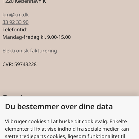
1220 København K
km@km.dk
33 92 33 90
Telefontid:
Mandag-fredag kl. 9.00-15.00
Elektronisk fakturering
CVR: 59743228
Genveje
Du bestemmer over dine data
Cookies
Aktindsigt
Vi bruger cookies til at huske dit cookievalg. Enkelte
elementer til fx at vise indhold fra sociale medier kan
Persondatabeskyttelse
sætte tredjeparts cookies, ligesom funktionalitet til