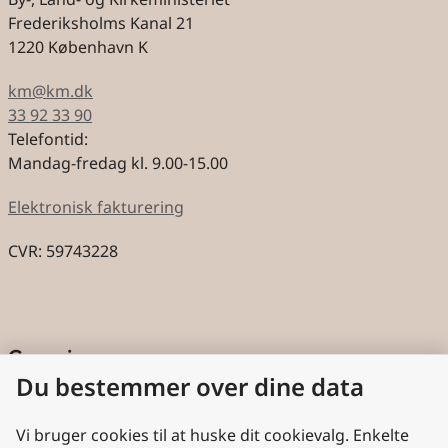
Frederiksholms Kanal 21
1220 København K
km@km.dk
33 92 33 90
Telefontid:
Mandag-fredag kl. 9.00-15.00
Elektronisk fakturering
CVR: 59743228
Genveje
Du bestemmer over dine data
Cookies
Aktindsigt
Vi bruger cookies til at huske dit cookievalg. Enkelte