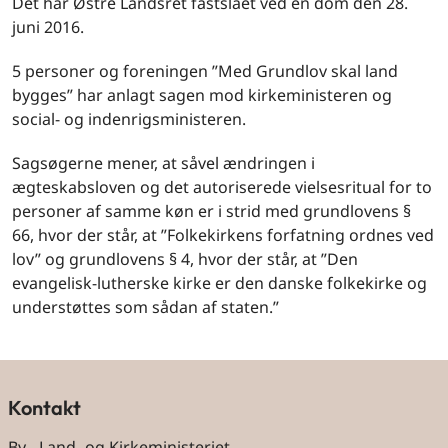
Det har Østre Landsret fastslået ved en dom den 28.
juni 2016.
5 personer og foreningen ”Med Grundlov skal land
bygges” har anlagt sagen mod kirkeministeren og
social- og indenrigsministeren.
Sagsøgerne mener, at såvel ændringen i
ægteskabsloven og det autoriserede vielsesritual for to
personer af samme køn er i strid med grundlovens §
66, hvor der står, at ”Folkekirkens forfatning ordnes ved
lov” og grundlovens § 4, hvor der står, at ”Den
evangelisk-lutherske kirke er den danske folkekirke og
understøttes som sådan af staten.”
Kontakt
By-, Land- og Kirkeministeriet