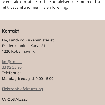
være tale om, at de kritiske udtalelser ikke kommer fra
et trossamfund men fra en forening.
Kontakt
By-, Land- og Kirkeministeriet
Frederiksholms Kanal 21
1220 København K
km@km.dk
33 92 33 90
Telefontid:
Mandag-fredag kl. 9.00-15.00
Elektronisk fakturering
CVR: 59743228