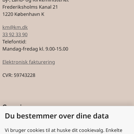
Frederiksholms Kanal 21
1220 København K
km@km.dk
33 92 33 90
Telefontid:
Mandag-fredag kl. 9.00-15.00
Elektronisk fakturering
CVR: 59743228
Genveje
Du bestemmer over dine data
Cookies
Aktindsigt
Vi bruger cookies til at huske dit cookievalg. Enkelte