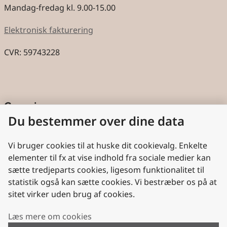
Mandag-fredag kl. 9.00-15.00
Elektronisk fakturering
CVR: 59743228
Genveje
Du bestemmer over dine data
Cookies
Aktindsigt
Vi bruger cookies til at huske dit cookievalg. Enkelte
elementer til fx at vise indhold fra sociale medier kan
Persondatabeskyttelse
sætte tredjeparts cookies, ligesom funktionalitet til
statistik også kan sætte cookies. Vi bestræber os på at
Nyttige links
sitet virker uden brug af cookies.
Plan- og Landdistriktsstyrelsen
Læs mere om cookies