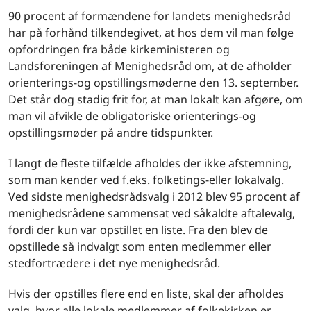
90 procent af formændene for landets menighedsråd
har på forhånd tilkendegivet, at hos dem vil man følge
opfordringen fra både kirkeministeren og
Landsforeningen af Menighedsråd om, at de afholder
orienterings-og opstillingsmøderne den 13. september.
Det står dog stadig frit for, at man lokalt kan afgøre, om
man vil afvikle de obligatoriske orienterings-og
opstillingsmøder på andre tidspunkter.
I langt de fleste tilfælde afholdes der ikke afstemning,
som man kender ved f.eks. folketings-eller lokalvalg.
Ved sidste menighedsrådsvalg i 2012 blev 95 procent af
menighedsrådene sammensat ved såkaldte aftalevalg,
fordi der kun var opstillet en liste. Fra den blev de
opstillede så indvalgt som enten medlemmer eller
stedfortrædere i det nye menighedsråd.
Hvis der opstilles flere end en liste, skal der afholdes
valg, hvor alle lokale medlemmer af folkekirken er