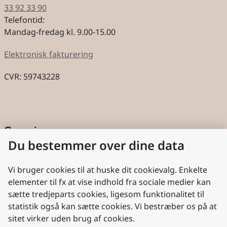
33 92 33 90
Telefontid:
Mandag-fredag kl. 9.00-15.00
Elektronisk fakturering
CVR: 59743228
Genveje
Du bestemmer over dine data
Cookies
Aktindsigt
Vi bruger cookies til at huske dit cookievalg. Enkelte
elementer til fx at vise indhold fra sociale medier kan
Persondatabeskyttelse
sætte tredjeparts cookies, ligesom funktionalitet til
statistik også kan sætte cookies. Vi bestræber os på at
Nyttige links
sitet virker uden brug af cookies.