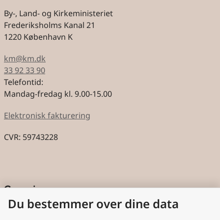
By-, Land- og Kirkeministeriet
Frederiksholms Kanal 21
1220 København K
km@km.dk
33 92 33 90
Telefontid:
Mandag-fredag kl. 9.00-15.00
Elektronisk fakturering
CVR: 59743228
Genveje
Du bestemmer over dine data
Cookies