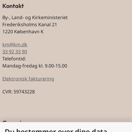
Kontakt
By-, Land- og Kirkeministeriet
Frederiksholms Kanal 21
1220 København K
km@km.dk
33 92 33 90
Telefontid:
Mandag-fredag kl. 9.00-15.00
Elektronisk fakturering
CVR: 59743228
Genveje
Du bestemmer over dine data