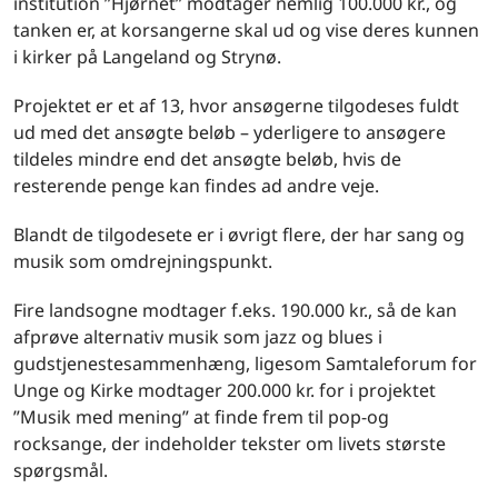
institution ”Hjørnet” modtager nemlig 100.000 kr., og
tanken er, at korsangerne skal ud og vise deres kunnen
i kirker på Langeland og Strynø.
Projektet er et af 13, hvor ansøgerne tilgodeses fuldt
ud med det ansøgte beløb – yderligere to ansøgere
tildeles mindre end det ansøgte beløb, hvis de
resterende penge kan findes ad andre veje.
Blandt de tilgodesete er i øvrigt flere, der har sang og
musik som omdrejningspunkt.
Fire landsogne modtager f.eks. 190.000 kr., så de kan
afprøve alternativ musik som jazz og blues i
gudstjenestesammenhæng, ligesom Samtaleforum for
Unge og Kirke modtager 200.000 kr. for i projektet
”Musik med mening” at finde frem til pop-og
rocksange, der indeholder tekster om livets største
spørgsmål.