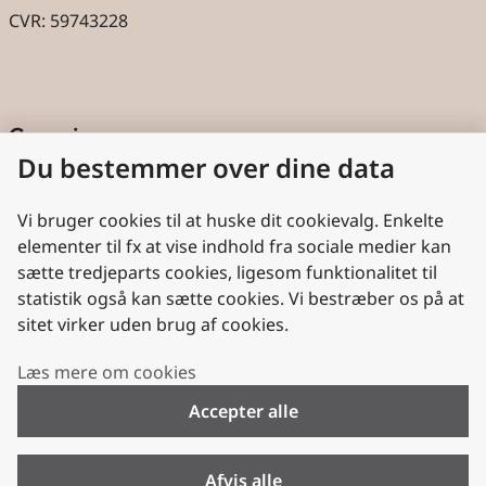
CVR: 59743228
Genveje
Du bestemmer over dine data
Cookies
Aktindsigt
Vi bruger cookies til at huske dit cookievalg. Enkelte
elementer til fx at vise indhold fra sociale medier kan
Persondatabeskyttelse
sætte tredjeparts cookies, ligesom funktionalitet til
statistik også kan sætte cookies. Vi bestræber os på at
Nyttige links
sitet virker uden brug af cookies.
Plan- og Landdistriktsstyrelsen
Læs mere om cookies
VisitDenmark
Accepter alle
Folkekirken.dk
Folkekirkens Intranet
Afvis alle