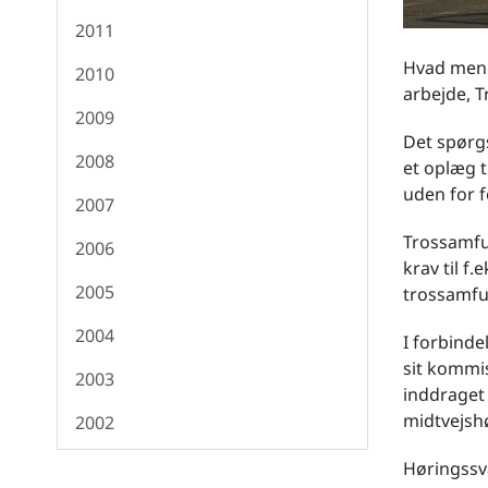
2011
Hvad mene
2010
arbejde, 
2009
Det spørg
2008
et oplæg 
uden for f
2007
Trossamfu
2006
krav til f
2005
trossamfu
2004
I forbinde
sit kommis
2003
inddraget 
midtvejsh
2002
Høringssva