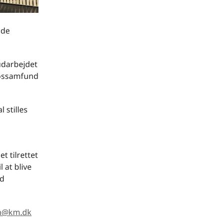
nde
udarbejdet
rossamfund
 stilles
t tilrettet
 at blive
ed
m@km.dk