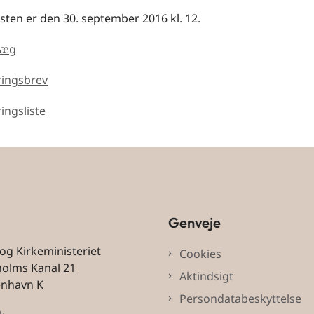
sten er den 30. september 2016 kl. 12.
plæg
øringsbrev
ringsliste
Genveje
 og Kirkeministeriet
Cookies
holms Kanal 21
Aktindsigt
enhavn K
Persondatabeskyttelse