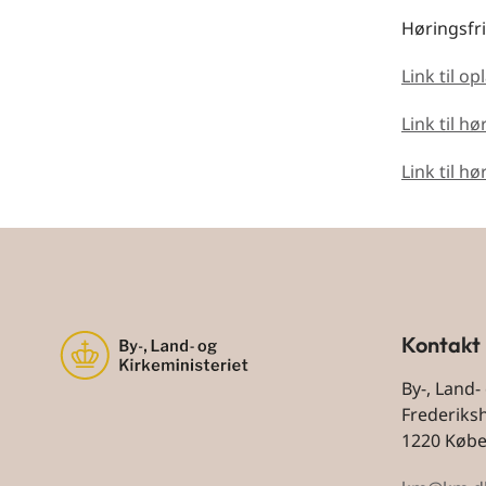
Høringsfri
Link til o
Link til h
Link til hø
Kontakt
By-, Land-
Frederiks
1220 Køb