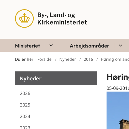
Ministeriet
Arbejdsområder
Du er her:
Forside
Nyheder
2016
Høring om and
Hørin
Nyheder
05-09-201
2026
2025
2024
2023