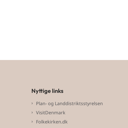
Nyttige links
Plan- og Landdistriktsstyrelsen
VisitDenmark
Folkekirken.dk