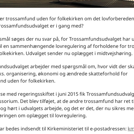
r trossamfund uden for folkekirken om det lovforberede
Trossamfundsudvalget er i gang med?
smål søges der nu svar på, for Trossamfundsudvalget har 
til en sammenhængende lovregulering af forholdene for t
olkekirken. Udvalget sender nu oplægget i midtvejshøring.
ndsudvalget arbejder med spørgsmål om, hvor vidt der skal
.eks. organisering, økonomi og ændrede skatteforhold for
nd uden for folkekirken.
lse med regeringsskiftet i juni 2015 fik Trossamfundsudvalge
sorium. Det blev tilføjet, at de andre trossamfund har ret til
og hørt i udvalgets arbejde, og det er det, der nu sikres m
øringen om oplægget til lovregulering.
r bedes indsendt til Kirkeministeriet til e-postadressen:
k