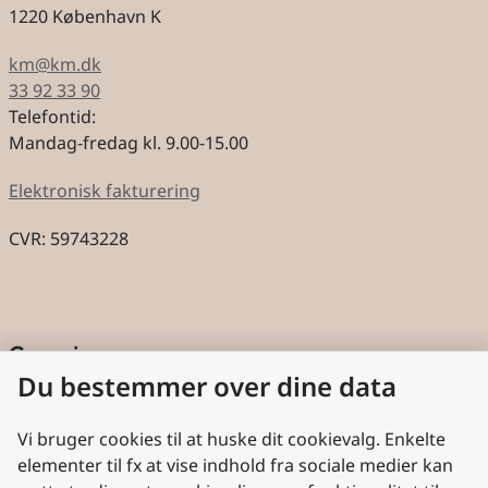
1220 København K
km@km.dk
33 92 33 90
Telefontid:
Mandag-fredag kl. 9.00-15.00
Elektronisk fakturering
CVR: 59743228
Genveje
Du bestemmer over dine data
Cookies
Aktindsigt
Vi bruger cookies til at huske dit cookievalg. Enkelte
elementer til fx at vise indhold fra sociale medier kan
Persondatabeskyttelse